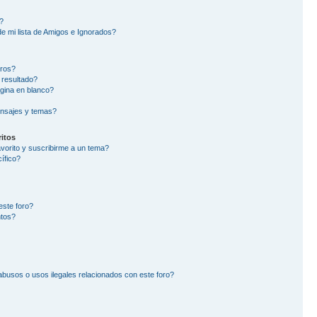
?
e mi lista de Amigos e Ignorados?
oros?
 resultado?
gina en blanco?
nsajes y temas?
itos
avorito y suscribirme a un tema?
ífico?
este foro?
ntos?
busos o usos ilegales relacionados con este foro?