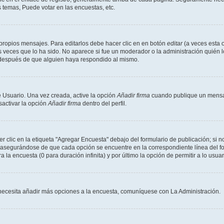
 temas, Puede votar en las encuestas, etc.
propios mensajes. Para editarlos debe hacer clic en en botón
editar
(a veces esta o
 veces que lo ha sido. No aparece si fue un moderador o la administración quién l
s después de que alguien haya respondido al mismo.
 Usuario. Una vez creada, active la opción
Añadir firma
cuando publique un mensaj
sactivar la opción
Añadir firma
dentro del perfil.
clic en la etiqueta "Agregar Encuesta" debajo del formulario de publicación; si no
, asegurándose de que cada opción se encuentre en la correspondiente línea del 
a la encuesta (0 para duración infinita) y por último la opción de permitir a lo usua
Si necesita añadir más opciones a la encuesta, comuníquese con La Administración.