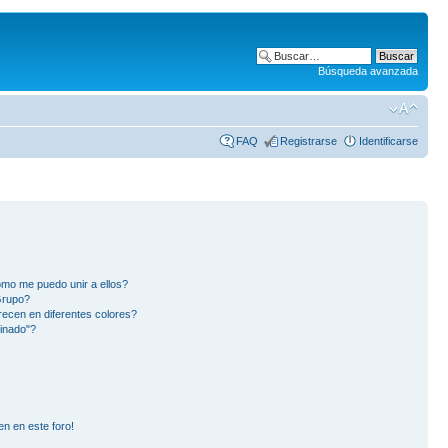
Búsqueda avanzada
FAQ
Registrarse
Identificarse
mo me puedo unir a ellos?
Grupo?
ecen en diferentes colores?
inado"?
en en este foro!