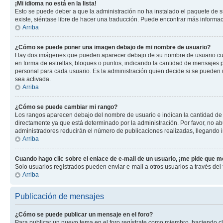
¡Mi idioma no está en la lista!
Esto se puede deber a que la administración no ha instalado el paquete de su
existe, siéntase libre de hacer una traducción. Puede encontrar más informació
Arriba
¿Cómo se puede poner una imagen debajo de mi nombre de usuario?
Hay dos imágenes que pueden aparecer debajo de su nombre de usuario cuando
en forma de estrellas, bloques o puntos, indicando la cantidad de mensajes
personal para cada usuario. Es la administración quien decide si se pueden
sea activada.
Arriba
¿Cómo se puede cambiar mi rango?
Los rangos aparecen debajo del nombre de usuario e indican la cantidad de p
directamente ya que está determinado por la administración. Por favor, no ab
administradores reducirán el número de publicaciones realizadas, llegando i
Arriba
Cuando hago clic sobre el enlace de e-mail de un usuario, ¡me pide que me
Solo usuarios registrados pueden enviar e-mail a otros usuarios a través del f
Arriba
Publicación de mensajes
¿Cómo se puede publicar un mensaje en el foro?
Para publicar un nuevo tema en el foro regístrate como miembro, haciendo cl