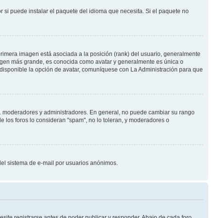
 si puede instalar el paquete del idioma que necesita. Si el paquete no
rimera imagen está asociada a la posición (rank) del usuario, generalmente
imagen más grande, es conocida como avatar y generalmente es única o
 disponible la opción de avatar, comuníquese con La Administración para que
e.j. moderadores y administradores. En general, no puede cambiar su rango
e los foros lo consideran "spam", no lo toleran, y moderadores o
o del sistema de e-mail por usuarios anónimos.
site registrarse antes de poder publicar y responder. Abajo de cada foro