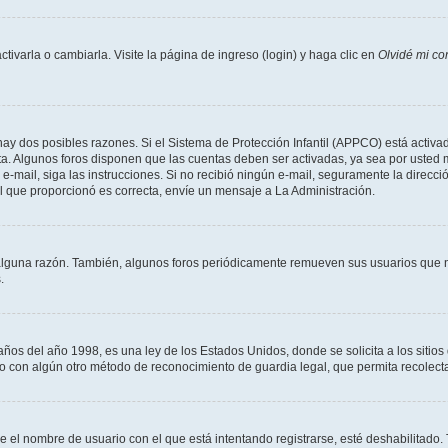
varla o cambiarla. Visite la página de ingreso (login) y haga clic en
Olvidé mi co
hay dos posibles razones. Si el Sistema de Protección Infantil (APPCO) está activad
ta. Algunos foros disponen que las cuentas deben ser activadas, ya sea por usted 
un e-mail, siga las instrucciones. Si no recibió ningún e-mail, seguramente la direc
ail que proporcionó es correcta, envíe un mensaje a La Administración.
alguna razón. También, algunos foros periódicamente remueven sus usuarios que n
.
 del año 1998, es una ley de los Estados Unidos, donde se solicita a los sitios de
es o con algún otro método de reconocimiento de guardia legal, que permita recolec
ue el nombre de usuario con el que está intentando registrarse, esté deshabilitado