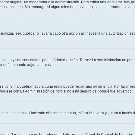
dor original, un moderador o la administración. Para editar una encuesta, hay que
ar las opciones. Sin embargo, si algún miembro ha votado, solo moderadores o admi
sualizar, leer, publicar o llevar a cabo otra acción allí necesita una autorizació
usuario y son concedidos por La Administración. Tal vez La Administración no permi
r qué no puede adjuntar archivos.
 sitio. Si ha quebrantado alguna regla puede recibir una advertencia. Por favor re
íquese con La Administración del foro si no está seguro de porqué fue advertido.
cerca del mismo. Haciendo clic sobre el botón, el foro le llevará y guiará a través 
arde. Para recargar un borrador guardado, visite el Panel de Control de Usuario.