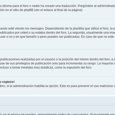
 idioma para el foro o nadie ha creado una traducción. Pregúntele al administrador
n en el sitio de phpBB (ver el enlace al final de la página).
 esté viendo los mensajes. Dependiendo de la plantilla que utilice el foro, la p
 publicados por usted o su estatus dentro del foro. La segunda, usualmente una 
 usar o no y en que tamaño y peso pueden ser publicadas. En caso de que no este
ublicaciones realizadas por el usuario o la posición del mismo dentro del foro, 
use de sus privilegios de publicación solo para incrementar su rango. La mayoría d
ncluso a tomar medidas mas drásticas, como la expulsión del foro.
 registre!
oro, si la administración habilita la opción. Esto es para prevenir el uso malicios
ic en el enlace de registro, generalmente arriba de cada página. Seguramente nece