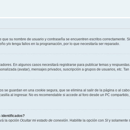
de que su nombre de usuario y contraseña se encuentren escritos correctamente. 
eño y/o tenga fallos en la programación, por lo que necesitaría ser reparado.
radores. En algunos casos necesitará registrarse para publicar temas y respuestas.
rsonalizada (avatar), mensajes privados, suscripción a grupos de usuarios, etc. T
os se guardan en una cookie segura, que se elimina al salir de la página o al cab
lla al ingresar. No es recomendable si accede al foro desde un PC compartido, e.j.
 identificados?
ará la opción
Ocultar mi estado de conexión
. Habilite la opción con
SI
y solamente s