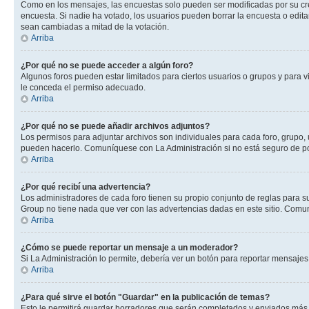
Como en los mensajes, las encuestas solo pueden ser modificadas por su crea
encuesta. Si nadie ha votado, los usuarios pueden borrar la encuesta o edit
sean cambiadas a mitad de la votación.
Arriba
¿Por qué no se puede acceder a algún foro?
Algunos foros pueden estar limitados para ciertos usuarios o grupos y para vi
le conceda el permiso adecuado.
Arriba
¿Por qué no se puede añadir archivos adjuntos?
Los permisos para adjuntar archivos son individuales para cada foro, grupo, 
pueden hacerlo. Comuníquese con La Administración si no está seguro de po
Arriba
¿Por qué recibí una advertencia?
Los administradores de cada foro tienen su propio conjunto de reglas para su
Group no tiene nada que ver con las advertencias dadas en este sitio. Comun
Arriba
¿Cómo se puede reportar un mensaje a un moderador?
Si La Administración lo permite, debería ver un botón para reportar mensajes 
Arriba
¿Para qué sirve el botón "Guardar" en la publicación de temas?
Esto le permitirá guardar borradores que serán completados y enviados más t