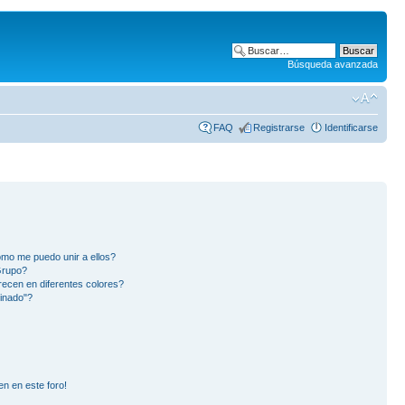
Búsqueda avanzada
FAQ
Registrarse
Identificarse
mo me puedo unir a ellos?
Grupo?
ecen en diferentes colores?
inado"?
en en este foro!