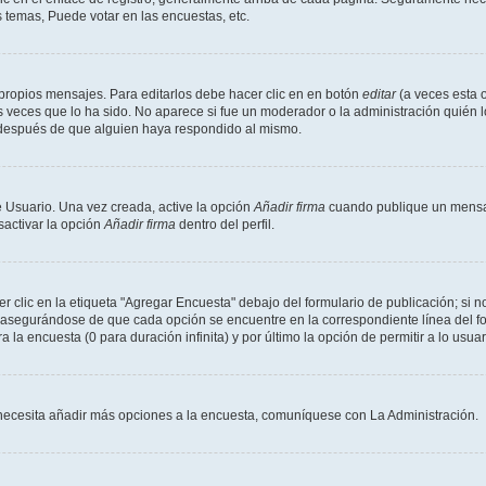
 temas, Puede votar en las encuestas, etc.
propios mensajes. Para editarlos debe hacer clic en en botón
editar
(a veces esta o
 veces que lo ha sido. No aparece si fue un moderador o la administración quién l
s después de que alguien haya respondido al mismo.
 Usuario. Una vez creada, active la opción
Añadir firma
cuando publique un mensaj
sactivar la opción
Añadir firma
dentro del perfil.
clic en la etiqueta "Agregar Encuesta" debajo del formulario de publicación; si no
, asegurándose de que cada opción se encuentre en la correspondiente línea del 
a la encuesta (0 para duración infinita) y por último la opción de permitir a lo usua
Si necesita añadir más opciones a la encuesta, comuníquese con La Administración.