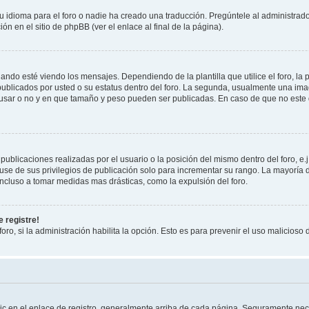
 idioma para el foro o nadie ha creado una traducción. Pregúntele al administrador
n en el sitio de phpBB (ver el enlace al final de la página).
 esté viendo los mensajes. Dependiendo de la plantilla que utilice el foro, la p
 publicados por usted o su estatus dentro del foro. La segunda, usualmente una 
 usar o no y en que tamaño y peso pueden ser publicadas. En caso de que no este
ublicaciones realizadas por el usuario o la posición del mismo dentro del foro, 
use de sus privilegios de publicación solo para incrementar su rango. La mayoría d
ncluso a tomar medidas mas drásticas, como la expulsión del foro.
 registre!
oro, si la administración habilita la opción. Esto es para prevenir el uso malicios
ic en el enlace de registro, generalmente arriba de cada página. Seguramente nece