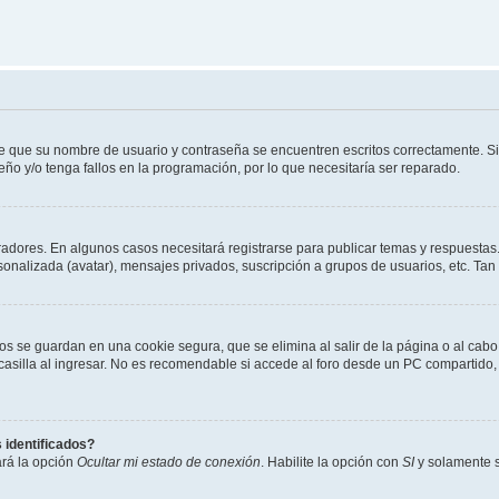
de que su nombre de usuario y contraseña se encuentren escritos correctamente. 
eño y/o tenga fallos en la programación, por lo que necesitaría ser reparado.
radores. En algunos casos necesitará registrarse para publicar temas y respuestas.
rsonalizada (avatar), mensajes privados, suscripción a grupos de usuarios, etc. T
os se guardan en una cookie segura, que se elimina al salir de la página o al cab
lla al ingresar. No es recomendable si accede al foro desde un PC compartido, e.j.
 identificados?
ará la opción
Ocultar mi estado de conexión
. Habilite la opción con
SI
y solamente s