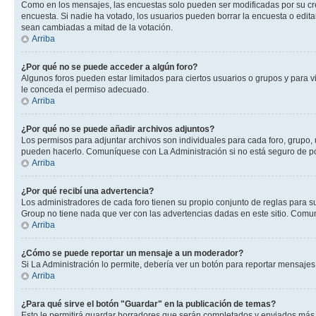
Como en los mensajes, las encuestas solo pueden ser modificadas por su crea
encuesta. Si nadie ha votado, los usuarios pueden borrar la encuesta o edit
sean cambiadas a mitad de la votación.
Arriba
¿Por qué no se puede acceder a algún foro?
Algunos foros pueden estar limitados para ciertos usuarios o grupos y para vi
le conceda el permiso adecuado.
Arriba
¿Por qué no se puede añadir archivos adjuntos?
Los permisos para adjuntar archivos son individuales para cada foro, grupo, 
pueden hacerlo. Comuníquese con La Administración si no está seguro de po
Arriba
¿Por qué recibí una advertencia?
Los administradores de cada foro tienen su propio conjunto de reglas para su
Group no tiene nada que ver con las advertencias dadas en este sitio. Comun
Arriba
¿Cómo se puede reportar un mensaje a un moderador?
Si La Administración lo permite, debería ver un botón para reportar mensajes 
Arriba
¿Para qué sirve el botón "Guardar" en la publicación de temas?
Esto le permitirá guardar borradores que serán completados y enviados más t