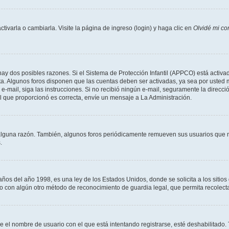
varla o cambiarla. Visite la página de ingreso (login) y haga clic en
Olvidé mi co
hay dos posibles razones. Si el Sistema de Protección Infantil (APPCO) está activad
ta. Algunos foros disponen que las cuentas deben ser activadas, ya sea por usted 
un e-mail, siga las instrucciones. Si no recibió ningún e-mail, seguramente la direc
ail que proporcionó es correcta, envíe un mensaje a La Administración.
alguna razón. También, algunos foros periódicamente remueven sus usuarios que n
.
 del año 1998, es una ley de los Estados Unidos, donde se solicita a los sitios de
es o con algún otro método de reconocimiento de guardia legal, que permita recolec
ue el nombre de usuario con el que está intentando registrarse, esté deshabilitado