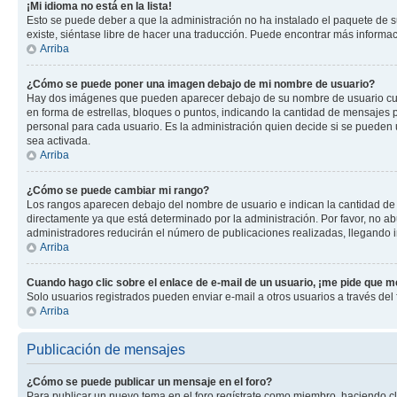
¡Mi idioma no está en la lista!
Esto se puede deber a que la administración no ha instalado el paquete de su
existe, siéntase libre de hacer una traducción. Puede encontrar más informació
Arriba
¿Cómo se puede poner una imagen debajo de mi nombre de usuario?
Hay dos imágenes que pueden aparecer debajo de su nombre de usuario cuando
en forma de estrellas, bloques o puntos, indicando la cantidad de mensajes
personal para cada usuario. Es la administración quien decide si se pueden
sea activada.
Arriba
¿Cómo se puede cambiar mi rango?
Los rangos aparecen debajo del nombre de usuario e indican la cantidad de p
directamente ya que está determinado por la administración. Por favor, no ab
administradores reducirán el número de publicaciones realizadas, llegando i
Arriba
Cuando hago clic sobre el enlace de e-mail de un usuario, ¡me pide que me
Solo usuarios registrados pueden enviar e-mail a otros usuarios a través del f
Arriba
Publicación de mensajes
¿Cómo se puede publicar un mensaje en el foro?
Para publicar un nuevo tema en el foro regístrate como miembro, haciendo cl