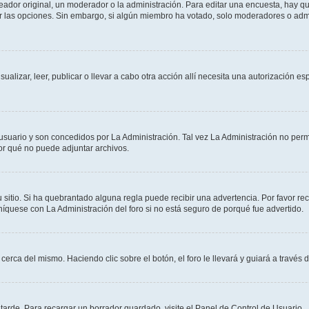
dor original, un moderador o la administración. Para editar una encuesta, hay que
ar las opciones. Sin embargo, si algún miembro ha votado, solo moderadores o admi
sualizar, leer, publicar o llevar a cabo otra acción allí necesita una autorizació
usuario y son concedidos por La Administración. Tal vez La Administración no permi
r qué no puede adjuntar archivos.
 sitio. Si ha quebrantado alguna regla puede recibir una advertencia. Por favor re
íquese con La Administración del foro si no está seguro de porqué fue advertido.
cerca del mismo. Haciendo clic sobre el botón, el foro le llevará y guiará a través 
arde. Para recargar un borrador guardado, visite el Panel de Control de Usuario.