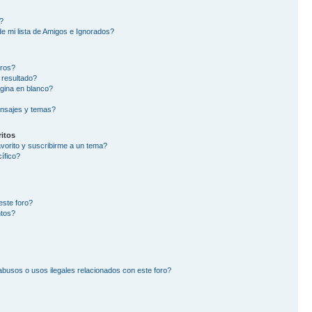
?
e mi lista de Amigos e Ignorados?
oros?
 resultado?
gina en blanco?
nsajes y temas?
itos
avorito y suscribirme a un tema?
ífico?
este foro?
ntos?
busos o usos ilegales relacionados con este foro?