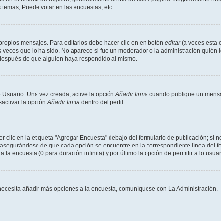
 temas, Puede votar en las encuestas, etc.
propios mensajes. Para editarlos debe hacer clic en en botón
editar
(a veces esta o
 veces que lo ha sido. No aparece si fue un moderador o la administración quién l
s después de que alguien haya respondido al mismo.
 Usuario. Una vez creada, active la opción
Añadir firma
cuando publique un mensaj
sactivar la opción
Añadir firma
dentro del perfil.
clic en la etiqueta "Agregar Encuesta" debajo del formulario de publicación; si no
, asegurándose de que cada opción se encuentre en la correspondiente línea del 
a la encuesta (0 para duración infinita) y por último la opción de permitir a lo usua
Si necesita añadir más opciones a la encuesta, comuníquese con La Administración.