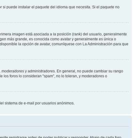
 si puede instalar el paquete del idioma que necesita. Si el paquete no
rimera imagen está asociada a la posición (rank) del usuario, generalmente
imagen más grande, es conocida como avatar y generalmente es única o
 disponible la opción de avatar, comuníquese con La Administración para que
e.j. moderadores y administradores. En general, no puede cambiar su rango
e los foros lo consideran "spam", no lo toleran, y moderadores o
o del sistema de e-mail por usuarios anónimos.
site registrarse antes de poder publicar y responder. Abajo de cada foro