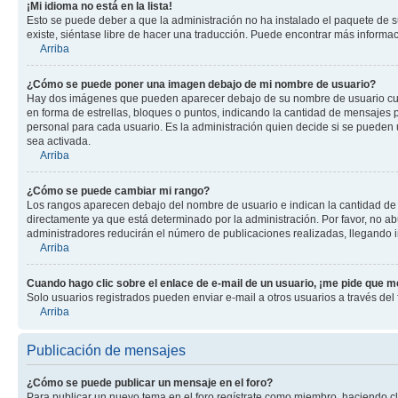
¡Mi idioma no está en la lista!
Esto se puede deber a que la administración no ha instalado el paquete de su
existe, siéntase libre de hacer una traducción. Puede encontrar más informació
Arriba
¿Cómo se puede poner una imagen debajo de mi nombre de usuario?
Hay dos imágenes que pueden aparecer debajo de su nombre de usuario cuando
en forma de estrellas, bloques o puntos, indicando la cantidad de mensajes
personal para cada usuario. Es la administración quien decide si se pueden
sea activada.
Arriba
¿Cómo se puede cambiar mi rango?
Los rangos aparecen debajo del nombre de usuario e indican la cantidad de p
directamente ya que está determinado por la administración. Por favor, no ab
administradores reducirán el número de publicaciones realizadas, llegando i
Arriba
Cuando hago clic sobre el enlace de e-mail de un usuario, ¡me pide que me
Solo usuarios registrados pueden enviar e-mail a otros usuarios a través del f
Arriba
Publicación de mensajes
¿Cómo se puede publicar un mensaje en el foro?
Para publicar un nuevo tema en el foro regístrate como miembro, haciendo cl