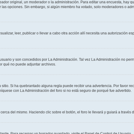
dor original, un moderador o la administración. Para editar una encuesta, hay que
ar las opciones. Sin embargo, si algún miembro ha votado, solo moderadores o admi
sualizar, leer, publicar o llevar a cabo otra acción allí necesita una autorizació
usuario y son concedidos por La Administración. Tal vez La Administración no permi
r qué no puede adjuntar archivos.
 sitio. Si ha quebrantado alguna regla puede recibir una advertencia. Por favor re
íquese con La Administración del foro si no está seguro de porqué fue advertido.
cerca del mismo. Haciendo clic sobre el botón, el foro le llevará y guiará a través 
arde. Para recargar un borrador guardado, visite el Panel de Control de Usuario.