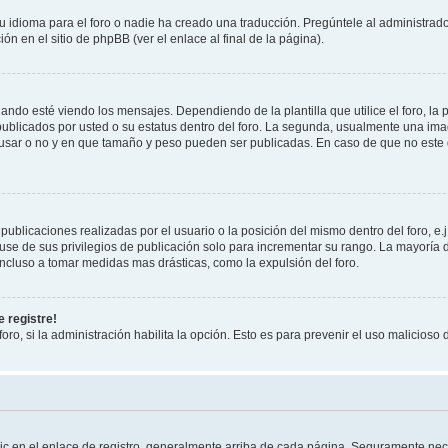
 idioma para el foro o nadie ha creado una traducción. Pregúntele al administrador
n en el sitio de phpBB (ver el enlace al final de la página).
 esté viendo los mensajes. Dependiendo de la plantilla que utilice el foro, la p
 publicados por usted o su estatus dentro del foro. La segunda, usualmente una 
 usar o no y en que tamaño y peso pueden ser publicadas. En caso de que no este
ublicaciones realizadas por el usuario o la posición del mismo dentro del foro, 
use de sus privilegios de publicación solo para incrementar su rango. La mayoría d
ncluso a tomar medidas mas drásticas, como la expulsión del foro.
 registre!
oro, si la administración habilita la opción. Esto es para prevenir el uso malicios
ic en el enlace de registro, generalmente arriba de cada página. Seguramente nece