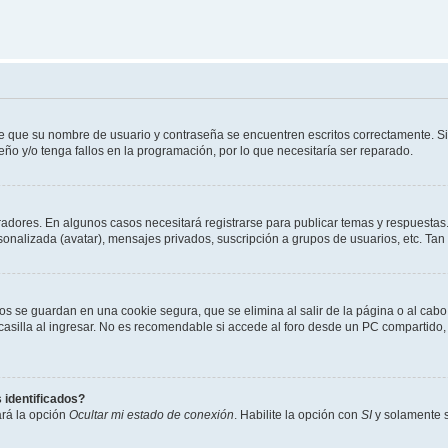
de que su nombre de usuario y contraseña se encuentren escritos correctamente. 
eño y/o tenga fallos en la programación, por lo que necesitaría ser reparado.
radores. En algunos casos necesitará registrarse para publicar temas y respuestas.
rsonalizada (avatar), mensajes privados, suscripción a grupos de usuarios, etc. T
os se guardan en una cookie segura, que se elimina al salir de la página o al cab
lla al ingresar. No es recomendable si accede al foro desde un PC compartido, e.j.
 identificados?
ará la opción
Ocultar mi estado de conexión
. Habilite la opción con
SI
y solamente s