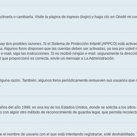
varla o cambiarla. Visite la página de ingreso (login) y haga clic en
Olvidé mi co
hay dos posibles razones. Si el Sistema de Protección Infantil (APPCO) está activad
ta. Algunos foros disponen que las cuentas deben ser activadas, ya sea por usted 
un e-mail, siga las instrucciones. Si no recibió ningún e-mail, seguramente la direc
ail que proporcionó es correcta, envíe un mensaje a La Administración.
alguna razón. También, algunos foros periódicamente remueven sus usuarios que n
.
 del año 1998, es una ley de los Estados Unidos, donde se solicita a los sitios de
es o con algún otro método de reconocimiento de guardia legal, que permita recolec
ue el nombre de usuario con el que está intentando registrarse, esté deshabilitado