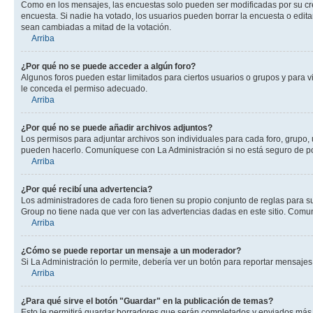
Como en los mensajes, las encuestas solo pueden ser modificadas por su crea
encuesta. Si nadie ha votado, los usuarios pueden borrar la encuesta o edit
sean cambiadas a mitad de la votación.
Arriba
¿Por qué no se puede acceder a algún foro?
Algunos foros pueden estar limitados para ciertos usuarios o grupos y para vi
le conceda el permiso adecuado.
Arriba
¿Por qué no se puede añadir archivos adjuntos?
Los permisos para adjuntar archivos son individuales para cada foro, grupo, 
pueden hacerlo. Comuníquese con La Administración si no está seguro de po
Arriba
¿Por qué recibí una advertencia?
Los administradores de cada foro tienen su propio conjunto de reglas para su
Group no tiene nada que ver con las advertencias dadas en este sitio. Comun
Arriba
¿Cómo se puede reportar un mensaje a un moderador?
Si La Administración lo permite, debería ver un botón para reportar mensajes 
Arriba
¿Para qué sirve el botón "Guardar" en la publicación de temas?
Esto le permitirá guardar borradores que serán completados y enviados más t