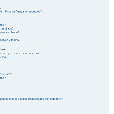
?
e mi lista de Amigos e Ignorados?
oros?
 resultado?
gina en blanco?
nsajes y temas?
itos
avorito y suscribirme a un tema?
ífico?
este foro?
ntos?
busos o usos ilegales relacionados con este foro?