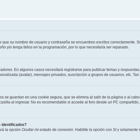
de que su nombre de usuario y contraseña se encuentren escritos correctamente. 
eño y/o tenga fallos en la programación, por lo que necesitaría ser reparado.
radores. En algunos casos necesitará registrarse para publicar temas y respuestas.
rsonalizada (avatar), mensajes privados, suscripción a grupos de usuarios, etc. T
os se guardan en una cookie segura, que se elimina al salir de la página o al cab
lla al ingresar. No es recomendable si accede al foro desde un PC compartido, e.j.
 identificados?
ará la opción
Ocultar mi estado de conexión
. Habilite la opción con
SI
y solamente s