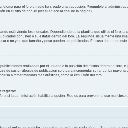
 idioma para el foro o nadie ha creado una traducción. Pregúntele al administrador
n en el sitio de phpBB (ver el enlace al final de la página).
 esté viendo los mensajes. Dependiendo de la plantilla que utilice el foro, la p
 publicados por usted o su estatus dentro del foro. La segunda, usualmente una 
 usar o no y en que tamaño y peso pueden ser publicadas. En caso de que no este
ublicaciones realizadas por el usuario o la posición del mismo dentro del foro, 
use de sus privilegios de publicación solo para incrementar su rango. La mayoría d
ncluso a tomar medidas mas drásticas, como la expulsión del foro.
 registre!
oro, si la administración habilita la opción. Esto es para prevenir el uso malicios
ic en el enlace de registro, generalmente arriba de cada página. Seguramente nece