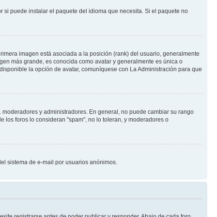
 si puede instalar el paquete del idioma que necesita. Si el paquete no
rimera imagen está asociada a la posición (rank) del usuario, generalmente
imagen más grande, es conocida como avatar y generalmente es única o
 disponible la opción de avatar, comuníquese con La Administración para que
e.j. moderadores y administradores. En general, no puede cambiar su rango
e los foros lo consideran "spam", no lo toleran, y moderadores o
o del sistema de e-mail por usuarios anónimos.
site registrarse antes de poder publicar y responder. Abajo de cada foro