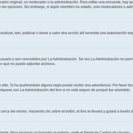
dor original, un moderador o la administración. Para editar una encuesta, hay que
ar las opciones. Sin embargo, si algún miembro ha votado, solo moderadores o admi
sualizar, leer, publicar o llevar a cabo otra acción allí necesita una autorizació
usuario y son concedidos por La Administración. Tal vez La Administración no permi
r qué no puede adjuntar archivos.
 sitio. Si ha quebrantado alguna regla puede recibir una advertencia. Por favor re
íquese con La Administración del foro si no está seguro de porqué fue advertido.
cerca del mismo. Haciendo clic sobre el botón, el foro le llevará y guiará a través 
arde. Para recargar un borrador guardado, visite el Panel de Control de Usuario.