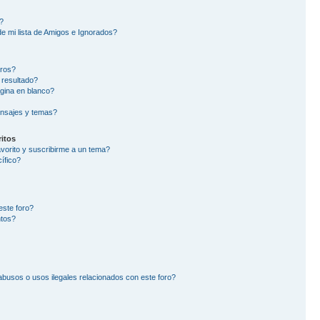
?
e mi lista de Amigos e Ignorados?
oros?
 resultado?
gina en blanco?
nsajes y temas?
itos
avorito y suscribirme a un tema?
ífico?
este foro?
ntos?
busos o usos ilegales relacionados con este foro?