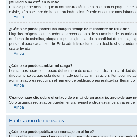
¡Mi idioma no está en la lista!
Esto se puede deber a que la administración no ha instalado el paquete de su
existe, siéntase libre de hacer una traducción. Puede encontrar más informació
Arriba
¿Cómo se puede poner una imagen debajo de mi nombre de usuario?
Hay dos imágenes que pueden aparecer debajo de su nombre de usuario cuando
en forma de estrellas, bloques o puntos, indicando la cantidad de mensajes
personal para cada usuario. Es la administración quien decide si se pueden
sea activada.
Arriba
¿Cómo se puede cambiar mi rango?
Los rangos aparecen debajo del nombre de usuario e indican la cantidad de p
directamente ya que está determinado por la administración. Por favor, no ab
administradores reducirán el número de publicaciones realizadas, llegando i
Arriba
Cuando hago clic sobre el enlace de e-mail de un usuario, ¡me pide que me
Solo usuarios registrados pueden enviar e-mail a otros usuarios a través del f
Arriba
Publicación de mensajes
¿Cómo se puede publicar un mensaje en el foro?
Para publicar un nuevo tema en el foro regístrate como miembro, haciendo cl