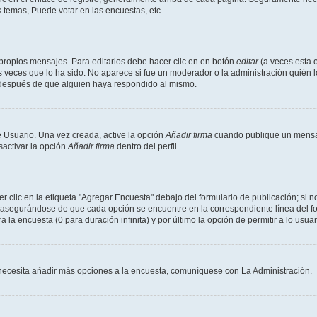
 temas, Puede votar en las encuestas, etc.
propios mensajes. Para editarlos debe hacer clic en en botón
editar
(a veces esta o
 veces que lo ha sido. No aparece si fue un moderador o la administración quién l
s después de que alguien haya respondido al mismo.
 Usuario. Una vez creada, active la opción
Añadir firma
cuando publique un mensaj
sactivar la opción
Añadir firma
dentro del perfil.
clic en la etiqueta "Agregar Encuesta" debajo del formulario de publicación; si no
, asegurándose de que cada opción se encuentre en la correspondiente línea del 
a la encuesta (0 para duración infinita) y por último la opción de permitir a lo usua
Si necesita añadir más opciones a la encuesta, comuníquese con La Administración.