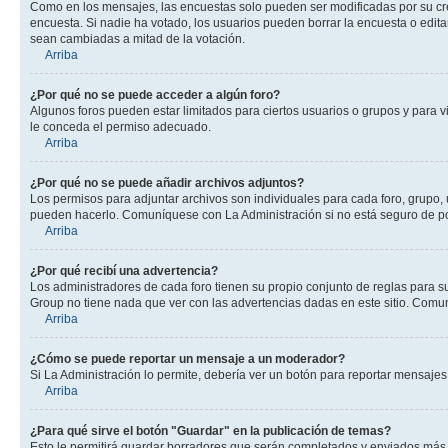
Como en los mensajes, las encuestas solo pueden ser modificadas por su crea
encuesta. Si nadie ha votado, los usuarios pueden borrar la encuesta o edit
sean cambiadas a mitad de la votación.
Arriba
¿Por qué no se puede acceder a algún foro?
Algunos foros pueden estar limitados para ciertos usuarios o grupos y para vi
le conceda el permiso adecuado.
Arriba
¿Por qué no se puede añadir archivos adjuntos?
Los permisos para adjuntar archivos son individuales para cada foro, grupo, 
pueden hacerlo. Comuníquese con La Administración si no está seguro de po
Arriba
¿Por qué recibí una advertencia?
Los administradores de cada foro tienen su propio conjunto de reglas para su
Group no tiene nada que ver con las advertencias dadas en este sitio. Comun
Arriba
¿Cómo se puede reportar un mensaje a un moderador?
Si La Administración lo permite, debería ver un botón para reportar mensajes 
Arriba
¿Para qué sirve el botón "Guardar" en la publicación de temas?
Esto le permitirá guardar borradores que serán completados y enviados más t