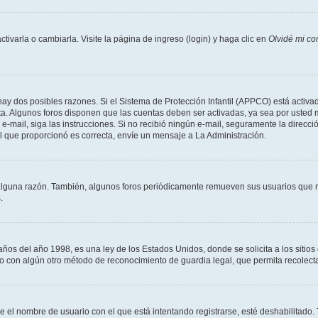
varla o cambiarla. Visite la página de ingreso (login) y haga clic en
Olvidé mi co
hay dos posibles razones. Si el Sistema de Protección Infantil (APPCO) está activad
ta. Algunos foros disponen que las cuentas deben ser activadas, ya sea por usted 
un e-mail, siga las instrucciones. Si no recibió ningún e-mail, seguramente la direc
ail que proporcionó es correcta, envíe un mensaje a La Administración.
alguna razón. También, algunos foros periódicamente remueven sus usuarios que n
.
 del año 1998, es una ley de los Estados Unidos, donde se solicita a los sitios de
es o con algún otro método de reconocimiento de guardia legal, que permita recolec
ue el nombre de usuario con el que está intentando registrarse, esté deshabilitado