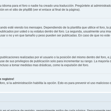
 idioma para el foro o nadie ha creado una traducción. Pregúntele al administrador
n en el sitio de phpBB (ver el enlace al final de la página).
 esté viendo los mensajes. Dependiendo de la plantilla que utilice el foro, la p
 publicados por usted o su estatus dentro del foro. La segunda, usualmente una 
 usar o no y en que tamaño y peso pueden ser publicadas. En caso de que no este
ublicaciones realizadas por el usuario o la posición del mismo dentro del foro, 
use de sus privilegios de publicación solo para incrementar su rango. La mayoría d
ncluso a tomar medidas mas drásticas, como la expulsión del foro.
 registre!
oro, si la administración habilita la opción. Esto es para prevenir el uso malicios
ic en el enlace de registro, generalmente arriba de cada página. Seguramente nece