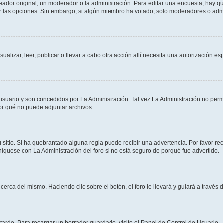
dor original, un moderador o la administración. Para editar una encuesta, hay que
ar las opciones. Sin embargo, si algún miembro ha votado, solo moderadores o admi
sualizar, leer, publicar o llevar a cabo otra acción allí necesita una autorizació
usuario y son concedidos por La Administración. Tal vez La Administración no permi
r qué no puede adjuntar archivos.
 sitio. Si ha quebrantado alguna regla puede recibir una advertencia. Por favor re
íquese con La Administración del foro si no está seguro de porqué fue advertido.
cerca del mismo. Haciendo clic sobre el botón, el foro le llevará y guiará a través 
arde. Para recargar un borrador guardado, visite el Panel de Control de Usuario.