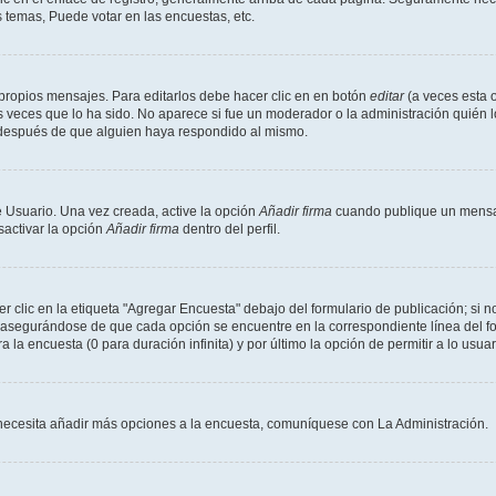
 temas, Puede votar en las encuestas, etc.
propios mensajes. Para editarlos debe hacer clic en en botón
editar
(a veces esta o
 veces que lo ha sido. No aparece si fue un moderador o la administración quién l
s después de que alguien haya respondido al mismo.
 Usuario. Una vez creada, active la opción
Añadir firma
cuando publique un mensaj
sactivar la opción
Añadir firma
dentro del perfil.
clic en la etiqueta "Agregar Encuesta" debajo del formulario de publicación; si no
, asegurándose de que cada opción se encuentre en la correspondiente línea del 
a la encuesta (0 para duración infinita) y por último la opción de permitir a lo usua
Si necesita añadir más opciones a la encuesta, comuníquese con La Administración.