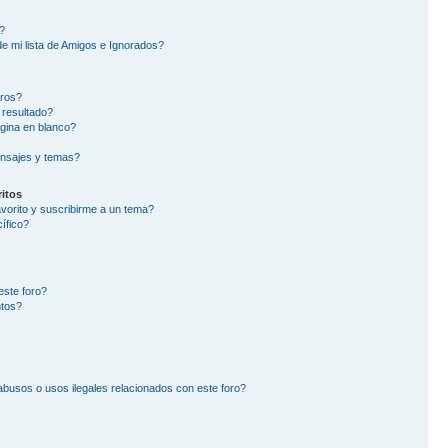
?
e mi lista de Amigos e Ignorados?
oros?
 resultado?
gina en blanco?
nsajes y temas?
itos
avorito y suscribirme a un tema?
ífico?
este foro?
ntos?
busos o usos ilegales relacionados con este foro?