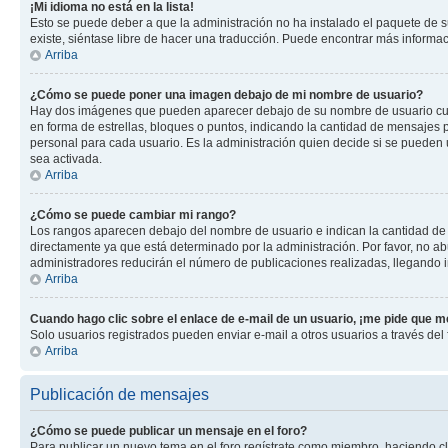
¡Mi idioma no está en la lista!
Esto se puede deber a que la administración no ha instalado el paquete de su
existe, siéntase libre de hacer una traducción. Puede encontrar más informació
Arriba
¿Cómo se puede poner una imagen debajo de mi nombre de usuario?
Hay dos imágenes que pueden aparecer debajo de su nombre de usuario cuando
en forma de estrellas, bloques o puntos, indicando la cantidad de mensajes
personal para cada usuario. Es la administración quien decide si se pueden
sea activada.
Arriba
¿Cómo se puede cambiar mi rango?
Los rangos aparecen debajo del nombre de usuario e indican la cantidad de p
directamente ya que está determinado por la administración. Por favor, no ab
administradores reducirán el número de publicaciones realizadas, llegando i
Arriba
Cuando hago clic sobre el enlace de e-mail de un usuario, ¡me pide que me
Solo usuarios registrados pueden enviar e-mail a otros usuarios a través del f
Arriba
Publicación de mensajes
¿Cómo se puede publicar un mensaje en el foro?
Para publicar un nuevo tema en el foro regístrate como miembro, haciendo cl