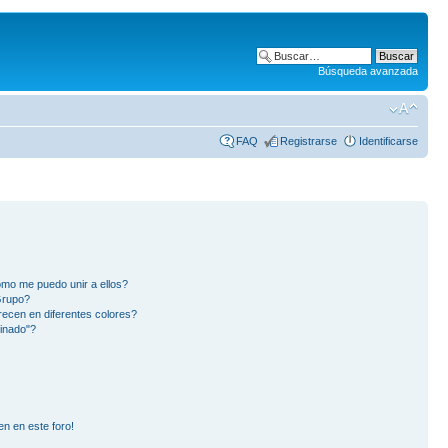
Búsqueda avanzada
FAQ
Registrarse
Identificarse
mo me puedo unir a ellos?
Grupo?
ecen en diferentes colores?
inado"?
en en este foro!