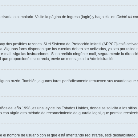
varla o cambiarla. Visite la página de ingreso (login) y haga clic en
Olvidé mi co
hay dos posibles razones. Si el Sistema de Protección Infantil (APPCO) está activad
ta. Algunos foros disponen que las cuentas deben ser activadas, ya sea por usted 
un e-mail, siga las instrucciones. Si no recibió ningún e-mail, seguramente la direc
ail que proporcionó es correcta, envíe un mensaje a La Administración.
alguna razón. También, algunos foros periódicamente remueven sus usuarios que n
.
 del año 1998, es una ley de los Estados Unidos, donde se solicita a los sitios de
es o con algún otro método de reconocimiento de guardia legal, que permita recolec
ue el nombre de usuario con el que está intentando registrarse, esté deshabilitado