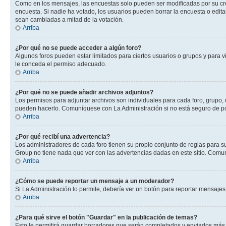
Como en los mensajes, las encuestas solo pueden ser modificadas por su crea
encuesta. Si nadie ha votado, los usuarios pueden borrar la encuesta o edit
sean cambiadas a mitad de la votación.
Arriba
¿Por qué no se puede acceder a algún foro?
Algunos foros pueden estar limitados para ciertos usuarios o grupos y para vi
le conceda el permiso adecuado.
Arriba
¿Por qué no se puede añadir archivos adjuntos?
Los permisos para adjuntar archivos son individuales para cada foro, grupo, 
pueden hacerlo. Comuníquese con La Administración si no está seguro de po
Arriba
¿Por qué recibí una advertencia?
Los administradores de cada foro tienen su propio conjunto de reglas para su
Group no tiene nada que ver con las advertencias dadas en este sitio. Comun
Arriba
¿Cómo se puede reportar un mensaje a un moderador?
Si La Administración lo permite, debería ver un botón para reportar mensajes 
Arriba
¿Para qué sirve el botón "Guardar" en la publicación de temas?
Esto le permitirá guardar borradores que serán completados y enviados más t