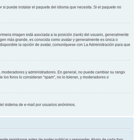
 si puede instalar el paquete del idioma que necesita. Si el paquete no
rimera imagen está asociada a la posición (rank) del usuario, generalmente
imagen más grande, es conocida como avatar y generalmente es única o
 disponible la opción de avatar, comuníquese con La Administración para que
e.j. moderadores y administradores. En general, no puede cambiar su rango
e los foros lo consideran "spam", no lo toleran, y moderadores o
o del sistema de e-mail por usuarios anónimos.
site registrarse antes de poder publicar y responder. Abajo de cada foro