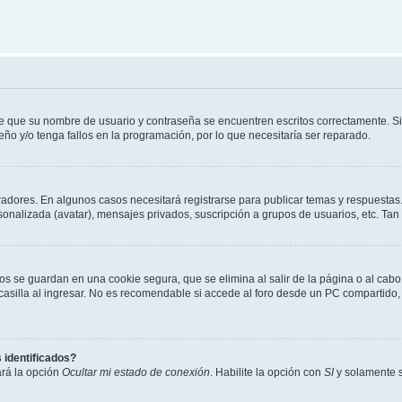
de que su nombre de usuario y contraseña se encuentren escritos correctamente. 
eño y/o tenga fallos en la programación, por lo que necesitaría ser reparado.
radores. En algunos casos necesitará registrarse para publicar temas y respuestas.
rsonalizada (avatar), mensajes privados, suscripción a grupos de usuarios, etc. T
os se guardan en una cookie segura, que se elimina al salir de la página o al cab
lla al ingresar. No es recomendable si accede al foro desde un PC compartido, e.j.
 identificados?
ará la opción
Ocultar mi estado de conexión
. Habilite la opción con
SI
y solamente s