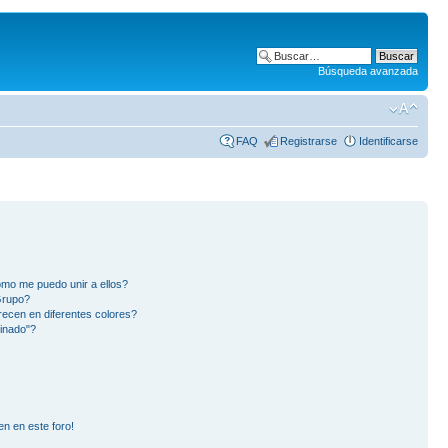
Búsqueda avanzada
FAQ
Registrarse
Identificarse
mo me puedo unir a ellos?
Grupo?
ecen en diferentes colores?
inado"?
en en este foro!