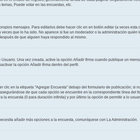
 temas, Puede votar en las encuestas, etc.
propios mensajes. Para editarlos debe hacer clic en en botón
editar
(a veces esta o
 veces que lo ha sido. No aparece si fue un moderador o la administración quién l
s después de que alguien haya respondido al mismo.
 Usuario. Una vez creada, active la opción
Añadir firma
cuando publique un mensaj
sactivar la opción
Añadir firma
dentro del perfil.
clic en la etiqueta "Agregar Encuesta" debajo del formulario de publicación; si no
, asegurándose de que cada opción se encuentre en la correspondiente línea del 
a la encuesta (0 para duración infinita) y por último la opción de permitir a lo usua
Si necesita añadir más opciones a la encuesta, comuníquese con La Administración.