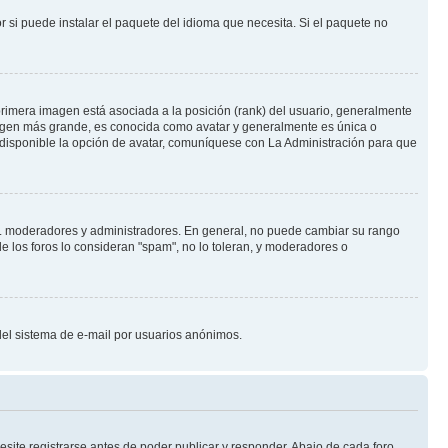
 si puede instalar el paquete del idioma que necesita. Si el paquete no
rimera imagen está asociada a la posición (rank) del usuario, generalmente
imagen más grande, es conocida como avatar y generalmente es única o
 disponible la opción de avatar, comuníquese con La Administración para que
e.j. moderadores y administradores. En general, no puede cambiar su rango
e los foros lo consideran "spam", no lo toleran, y moderadores o
o del sistema de e-mail por usuarios anónimos.
site registrarse antes de poder publicar y responder. Abajo de cada foro