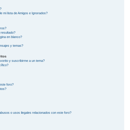
?
e mi lista de Amigos e Ignorados?
oros?
 resultado?
gina en blanco?
nsajes y temas?
itos
avorito y suscribirme a un tema?
ífico?
este foro?
ntos?
busos o usos ilegales relacionados con este foro?