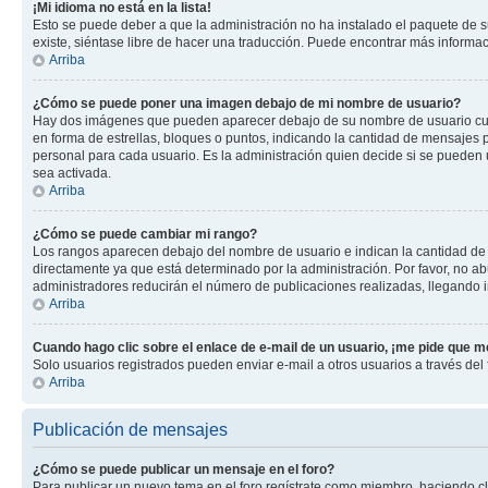
¡Mi idioma no está en la lista!
Esto se puede deber a que la administración no ha instalado el paquete de su
existe, siéntase libre de hacer una traducción. Puede encontrar más informació
Arriba
¿Cómo se puede poner una imagen debajo de mi nombre de usuario?
Hay dos imágenes que pueden aparecer debajo de su nombre de usuario cuando
en forma de estrellas, bloques o puntos, indicando la cantidad de mensajes
personal para cada usuario. Es la administración quien decide si se pueden
sea activada.
Arriba
¿Cómo se puede cambiar mi rango?
Los rangos aparecen debajo del nombre de usuario e indican la cantidad de p
directamente ya que está determinado por la administración. Por favor, no ab
administradores reducirán el número de publicaciones realizadas, llegando i
Arriba
Cuando hago clic sobre el enlace de e-mail de un usuario, ¡me pide que me
Solo usuarios registrados pueden enviar e-mail a otros usuarios a través del f
Arriba
Publicación de mensajes
¿Cómo se puede publicar un mensaje en el foro?
Para publicar un nuevo tema en el foro regístrate como miembro, haciendo cl