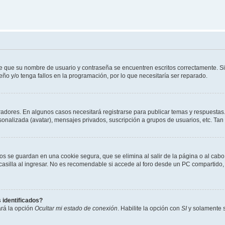
de que su nombre de usuario y contraseña se encuentren escritos correctamente. 
eño y/o tenga fallos en la programación, por lo que necesitaría ser reparado.
radores. En algunos casos necesitará registrarse para publicar temas y respuestas.
rsonalizada (avatar), mensajes privados, suscripción a grupos de usuarios, etc. T
os se guardan en una cookie segura, que se elimina al salir de la página o al cab
lla al ingresar. No es recomendable si accede al foro desde un PC compartido, e.j.
 identificados?
ará la opción
Ocultar mi estado de conexión
. Habilite la opción con
SI
y solamente s