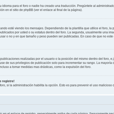
 idioma para el foro o nadie ha creado una traducción. Pregúntele al administrador
n en el sitio de phpBB (ver el enlace al final de la página).
 esté viendo los mensajes. Dependiendo de la plantilla que utilice el foro, la p
 publicados por usted o su estatus dentro del foro. La segunda, usualmente una 
 usar o no y en que tamaño y peso pueden ser publicadas. En caso de que no este
ublicaciones realizadas por el usuario o la posición del mismo dentro del foro, 
use de sus privilegios de publicación solo para incrementar su rango. La mayoría d
ncluso a tomar medidas mas drásticas, como la expulsión del foro.
 registre!
oro, si la administración habilita la opción. Esto es para prevenir el uso malicios
ic en el enlace de registro, generalmente arriba de cada página. Seguramente nece