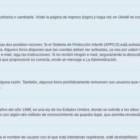
varla o cambiarla. Visite la página de ingreso (login) y haga clic en
Olvidé mi co
hay dos posibles razones. Si el Sistema de Protección Infantil (APPCO) está activad
ta. Algunos foros disponen que las cuentas deben ser activadas, ya sea por usted 
un e-mail, siga las instrucciones. Si no recibió ningún e-mail, seguramente la direc
ail que proporcionó es correcta, envíe un mensaje a La Administración.
alguna razón. También, algunos foros periódicamente remueven sus usuarios que n
.
 del año 1998, es una ley de los Estados Unidos, donde se solicita a los sitios de
es o con algún otro método de reconocimiento de guardia legal, que permita recolec
ue el nombre de usuario con el que está intentando registrarse, esté deshabilitado