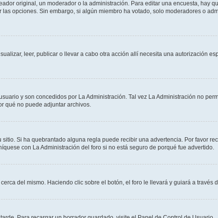
dor original, un moderador o la administración. Para editar una encuesta, hay que
ar las opciones. Sin embargo, si algún miembro ha votado, solo moderadores o admi
sualizar, leer, publicar o llevar a cabo otra acción allí necesita una autorizació
usuario y son concedidos por La Administración. Tal vez La Administración no permi
r qué no puede adjuntar archivos.
 sitio. Si ha quebrantado alguna regla puede recibir una advertencia. Por favor re
íquese con La Administración del foro si no está seguro de porqué fue advertido.
cerca del mismo. Haciendo clic sobre el botón, el foro le llevará y guiará a través 
arde. Para recargar un borrador guardado, visite el Panel de Control de Usuario.