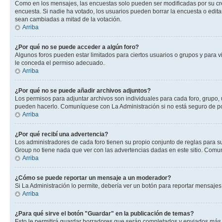
Como en los mensajes, las encuestas solo pueden ser modificadas por su crea
encuesta. Si nadie ha votado, los usuarios pueden borrar la encuesta o edit
sean cambiadas a mitad de la votación.
Arriba
¿Por qué no se puede acceder a algún foro?
Algunos foros pueden estar limitados para ciertos usuarios o grupos y para vi
le conceda el permiso adecuado.
Arriba
¿Por qué no se puede añadir archivos adjuntos?
Los permisos para adjuntar archivos son individuales para cada foro, grupo, 
pueden hacerlo. Comuníquese con La Administración si no está seguro de po
Arriba
¿Por qué recibí una advertencia?
Los administradores de cada foro tienen su propio conjunto de reglas para su
Group no tiene nada que ver con las advertencias dadas en este sitio. Comun
Arriba
¿Cómo se puede reportar un mensaje a un moderador?
Si La Administración lo permite, debería ver un botón para reportar mensajes 
Arriba
¿Para qué sirve el botón "Guardar" en la publicación de temas?
Esto le permitirá guardar borradores que serán completados y enviados más t