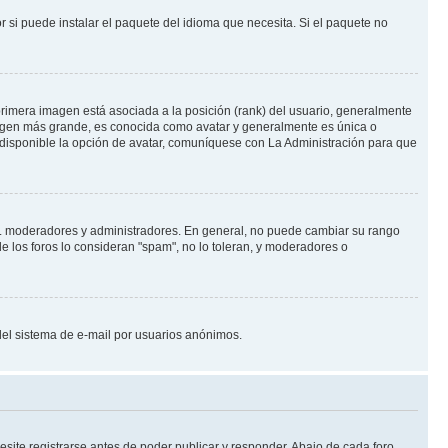
 si puede instalar el paquete del idioma que necesita. Si el paquete no
rimera imagen está asociada a la posición (rank) del usuario, generalmente
imagen más grande, es conocida como avatar y generalmente es única o
 disponible la opción de avatar, comuníquese con La Administración para que
e.j. moderadores y administradores. En general, no puede cambiar su rango
e los foros lo consideran "spam", no lo toleran, y moderadores o
o del sistema de e-mail por usuarios anónimos.
site registrarse antes de poder publicar y responder. Abajo de cada foro