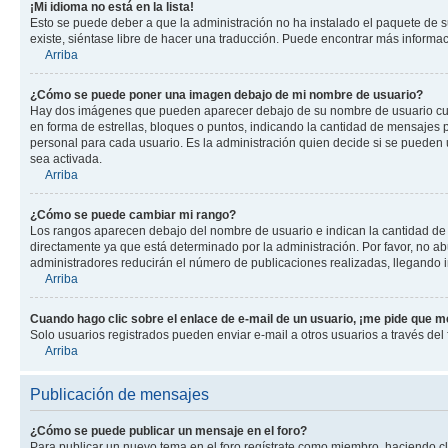
¡Mi idioma no está en la lista!
Esto se puede deber a que la administración no ha instalado el paquete de su
existe, siéntase libre de hacer una traducción. Puede encontrar más informació
Arriba
¿Cómo se puede poner una imagen debajo de mi nombre de usuario?
Hay dos imágenes que pueden aparecer debajo de su nombre de usuario cuando
en forma de estrellas, bloques o puntos, indicando la cantidad de mensajes
personal para cada usuario. Es la administración quien decide si se pueden
sea activada.
Arriba
¿Cómo se puede cambiar mi rango?
Los rangos aparecen debajo del nombre de usuario e indican la cantidad de p
directamente ya que está determinado por la administración. Por favor, no ab
administradores reducirán el número de publicaciones realizadas, llegando i
Arriba
Cuando hago clic sobre el enlace de e-mail de un usuario, ¡me pide que me
Solo usuarios registrados pueden enviar e-mail a otros usuarios a través del f
Arriba
Publicación de mensajes
¿Cómo se puede publicar un mensaje en el foro?
Para publicar un nuevo tema en el foro regístrate como miembro, haciendo cl