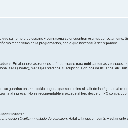
de que su nombre de usuario y contraseña se encuentren escritos correctamente. 
eño y/o tenga fallos en la programación, por lo que necesitaría ser reparado.
radores. En algunos casos necesitará registrarse para publicar temas y respuestas.
rsonalizada (avatar), mensajes privados, suscripción a grupos de usuarios, etc. T
os se guardan en una cookie segura, que se elimina al salir de la página o al cab
lla al ingresar. No es recomendable si accede al foro desde un PC compartido, e.j.
 identificados?
ará la opción
Ocultar mi estado de conexión
. Habilite la opción con
SI
y solamente s