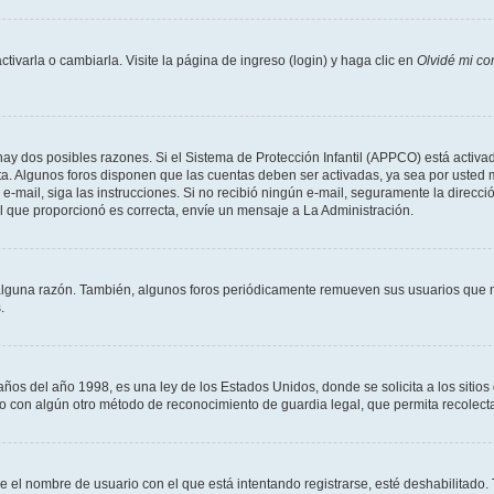
varla o cambiarla. Visite la página de ingreso (login) y haga clic en
Olvidé mi co
hay dos posibles razones. Si el Sistema de Protección Infantil (APPCO) está activad
ta. Algunos foros disponen que las cuentas deben ser activadas, ya sea por usted 
un e-mail, siga las instrucciones. Si no recibió ningún e-mail, seguramente la direc
ail que proporcionó es correcta, envíe un mensaje a La Administración.
alguna razón. También, algunos foros periódicamente remueven sus usuarios que n
.
 del año 1998, es una ley de los Estados Unidos, donde se solicita a los sitios de
es o con algún otro método de reconocimiento de guardia legal, que permita recolec
ue el nombre de usuario con el que está intentando registrarse, esté deshabilitado