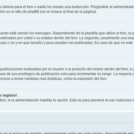
 idioma para el foro o nadie ha creado una traducción. Pregúntele al administrador
n en el sitio de phpBB (ver el enlace al final de la página).
 esté viendo los mensajes. Dependiendo de la plantilla que utilice el foro, la p
 publicados por usted o su estatus dentro del foro. La segunda, usualmente una 
 usar o no y en que tamaño y peso pueden ser publicadas. En caso de que no este
ublicaciones realizadas por el usuario o la posición del mismo dentro del foro, 
use de sus privilegios de publicación solo para incrementar su rango. La mayoría d
ncluso a tomar medidas mas drásticas, como la expulsión del foro.
 registre!
oro, si la administración habilita la opción. Esto es para prevenir el uso malicios
ic en el enlace de registro, generalmente arriba de cada página. Seguramente nece