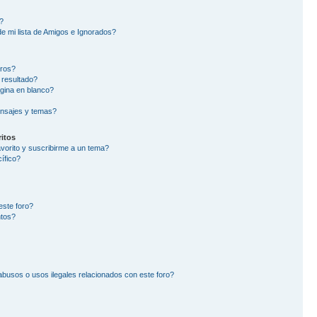
?
e mi lista de Amigos e Ignorados?
oros?
 resultado?
gina en blanco?
nsajes y temas?
itos
avorito y suscribirme a un tema?
ífico?
este foro?
ntos?
busos o usos ilegales relacionados con este foro?