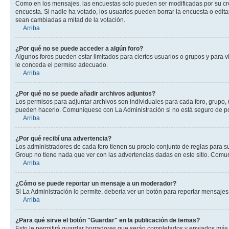
Como en los mensajes, las encuestas solo pueden ser modificadas por su crea
encuesta. Si nadie ha votado, los usuarios pueden borrar la encuesta o edit
sean cambiadas a mitad de la votación.
Arriba
¿Por qué no se puede acceder a algún foro?
Algunos foros pueden estar limitados para ciertos usuarios o grupos y para vi
le conceda el permiso adecuado.
Arriba
¿Por qué no se puede añadir archivos adjuntos?
Los permisos para adjuntar archivos son individuales para cada foro, grupo, 
pueden hacerlo. Comuníquese con La Administración si no está seguro de po
Arriba
¿Por qué recibí una advertencia?
Los administradores de cada foro tienen su propio conjunto de reglas para su
Group no tiene nada que ver con las advertencias dadas en este sitio. Comun
Arriba
¿Cómo se puede reportar un mensaje a un moderador?
Si La Administración lo permite, debería ver un botón para reportar mensajes 
Arriba
¿Para qué sirve el botón "Guardar" en la publicación de temas?
Esto le permitirá guardar borradores que serán completados y enviados más t