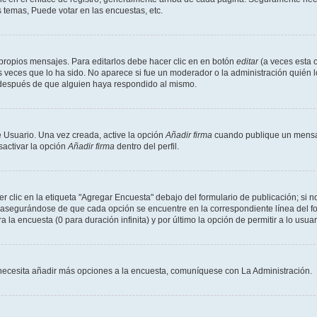
 temas, Puede votar en las encuestas, etc.
propios mensajes. Para editarlos debe hacer clic en en botón
editar
(a veces esta o
 veces que lo ha sido. No aparece si fue un moderador o la administración quién l
s después de que alguien haya respondido al mismo.
 Usuario. Una vez creada, active la opción
Añadir firma
cuando publique un mensaj
sactivar la opción
Añadir firma
dentro del perfil.
clic en la etiqueta "Agregar Encuesta" debajo del formulario de publicación; si no
, asegurándose de que cada opción se encuentre en la correspondiente línea del 
a la encuesta (0 para duración infinita) y por último la opción de permitir a lo usua
Si necesita añadir más opciones a la encuesta, comuníquese con La Administración.