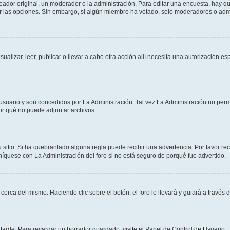
dor original, un moderador o la administración. Para editar una encuesta, hay que
ar las opciones. Sin embargo, si algún miembro ha votado, solo moderadores o admi
sualizar, leer, publicar o llevar a cabo otra acción allí necesita una autorizació
usuario y son concedidos por La Administración. Tal vez La Administración no permi
r qué no puede adjuntar archivos.
 sitio. Si ha quebrantado alguna regla puede recibir una advertencia. Por favor re
íquese con La Administración del foro si no está seguro de porqué fue advertido.
cerca del mismo. Haciendo clic sobre el botón, el foro le llevará y guiará a través 
arde. Para recargar un borrador guardado, visite el Panel de Control de Usuario.