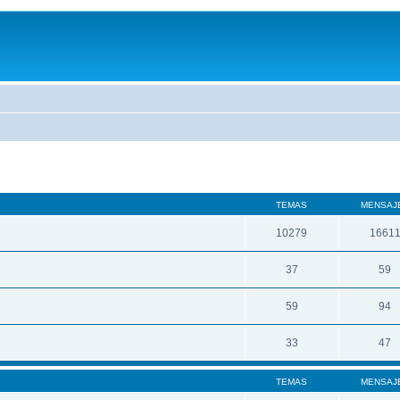
TEMAS
MENSAJ
10279
1661
37
59
59
94
33
47
TEMAS
MENSAJ