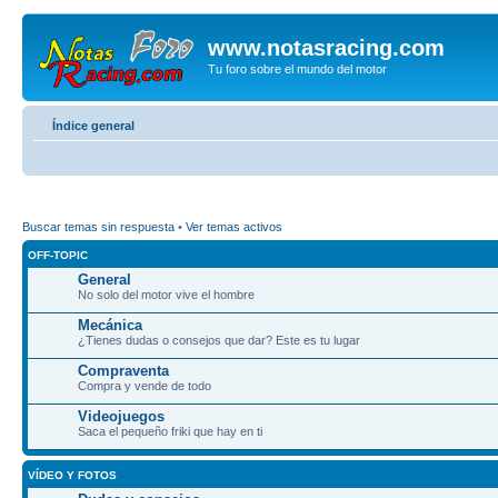
www.notasracing.com
Tu foro sobre el mundo del motor
Índice general
Buscar temas sin respuesta
•
Ver temas activos
OFF-TOPIC
General
No solo del motor vive el hombre
Mecánica
¿Tienes dudas o consejos que dar? Este es tu lugar
Compraventa
Compra y vende de todo
Videojuegos
Saca el pequeño friki que hay en ti
VÍDEO Y FOTOS