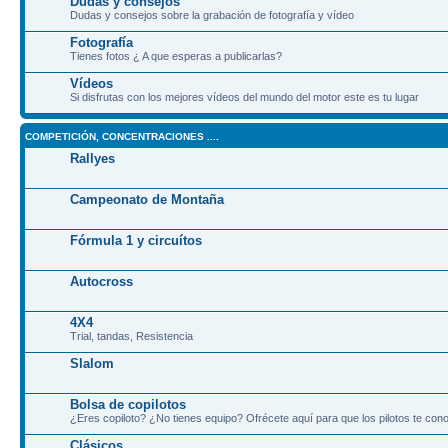
Dudas y consejos
Dudas y consejos sobre la grabación de fotografía y vídeo
Fotografía
Tienes fotos ¿ A que esperas a publicarlas?
Vídeos
Si disfrutas con los mejores vídeos del mundo del motor este es tu lugar
COMPETICIÓN, CONCENTRACIONES ....
Rallyes
Campeonato de Montaña
Fórmula 1 y circuítos
Autocross
4X4
Trial, tandas, Resistencia
Slalom
Bolsa de copilotos
¿Eres copiloto? ¿No tienes equipo? Ofrécete aquí para que los pilotos te co
Clásicos