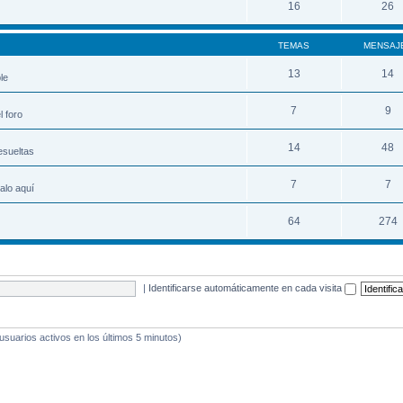
16
26
TEMAS
MENSAJ
13
14
le
7
9
 foro
14
48
esueltas
7
7
alo aquí
64
274
|
Identificarse automáticamente en cada visita
 usuarios activos en los últimos 5 minutos)