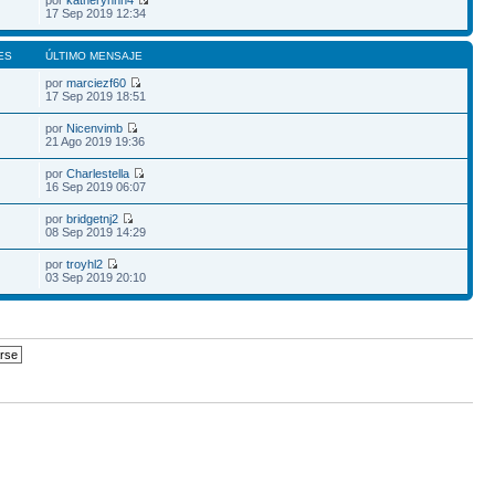
por
katherynnn4
17 Sep 2019 12:34
ES
ÚLTIMO MENSAJE
por
marciezf60
17 Sep 2019 18:51
por
Nicenvimb
21 Ago 2019 19:36
por
Charlestella
16 Sep 2019 06:07
por
bridgetnj2
08 Sep 2019 14:29
por
troyhl2
03 Sep 2019 20:10