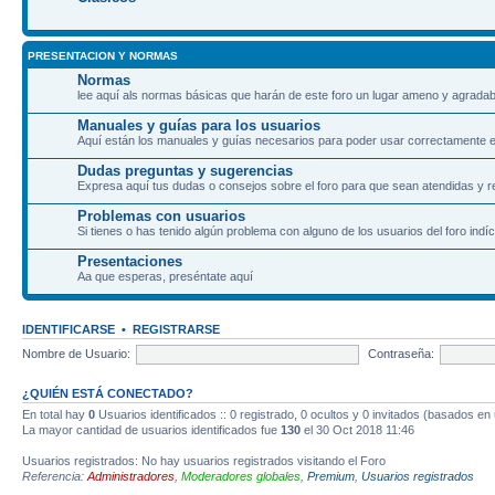
PRESENTACION Y NORMAS
Normas
lee aquí als normas básicas que harán de este foro un lugar ameno y agradab
Manuales y guías para los usuarios
Aquí están los manuales y guías necesarios para poder usar correctamente el
Dudas preguntas y sugerencias
Expresa aquí tus dudas o consejos sobre el foro para que sean atendidas y r
Problemas con usuarios
Si tienes o has tenido algún problema con alguno de los usuarios del foro indíc
Presentaciones
Aa que esperas, preséntate aquí
IDENTIFICARSE
•
REGISTRARSE
Nombre de Usuario:
Contraseña:
¿QUIÉN ESTÁ CONECTADO?
En total hay
0
Usuarios identificados :: 0 registrado, 0 ocultos y 0 invitados (basados en
La mayor cantidad de usuarios identificados fue
130
el 30 Oct 2018 11:46
Usuarios registrados: No hay usuarios registrados visitando el Foro
Referencia:
Administradores
,
Moderadores globales
,
Premium
,
Usuarios registrados