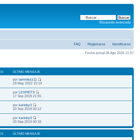
Búsqueda avanzada
FAQ
Registrarse
Identificarse
Fecha actual 06 Ago 2026 21:57
ES
ÚLTIMO MENSAJE
por
tammiezz11
1
29 May 2022 15:19
por
LEXPIETS
17 Sep 2019 21:55
por
karinby3
20 Sep 2019 00:12
por
karinby3
20 Sep 2019 00:15
ES
ÚLTIMO MENSAJE