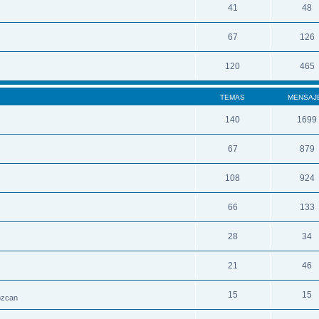
41
48
67
126
120
465
TEMAS
MENSAJ
140
1699
67
879
108
924
66
133
28
34
21
46
15
15
nozcan