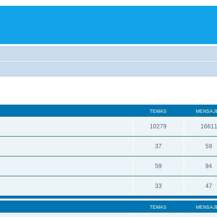
TEMAS
MENSAJ
10279
1661
37
59
59
94
33
47
TEMAS
MENSAJ