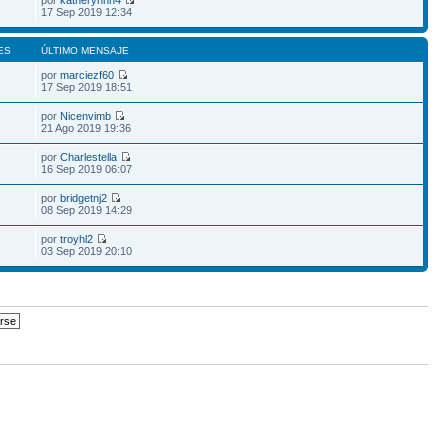
por
katherynnn4
17 Sep 2019 12:34
ES
ÚLTIMO MENSAJE
por
marciezf60
17 Sep 2019 18:51
por
Nicenvimb
21 Ago 2019 19:36
por
Charlestella
16 Sep 2019 06:07
por
bridgetnj2
08 Sep 2019 14:29
por
troyhl2
03 Sep 2019 20:10