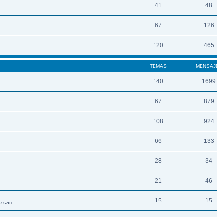
41
48
67
126
120
465
TEMAS
MENSAJ
140
1699
67
879
108
924
66
133
28
34
21
46
15
15
nozcan