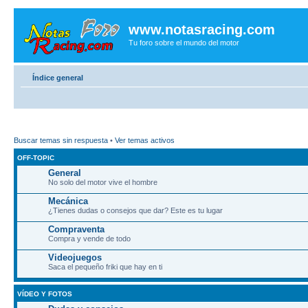
www.notasracing.com
Tu foro sobre el mundo del motor
Índice general
Buscar temas sin respuesta
•
Ver temas activos
OFF-TOPIC
General
No solo del motor vive el hombre
Mecánica
¿Tienes dudas o consejos que dar? Este es tu lugar
Compraventa
Compra y vende de todo
Videojuegos
Saca el pequeño friki que hay en ti
VÍDEO Y FOTOS