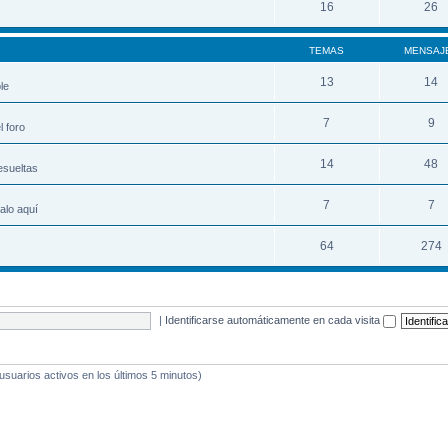
16
26
TEMAS
MENSAJ
13
14
le
7
9
 foro
14
48
esueltas
7
7
alo aquí
64
274
|
Identificarse automáticamente en cada visita
 usuarios activos en los últimos 5 minutos)