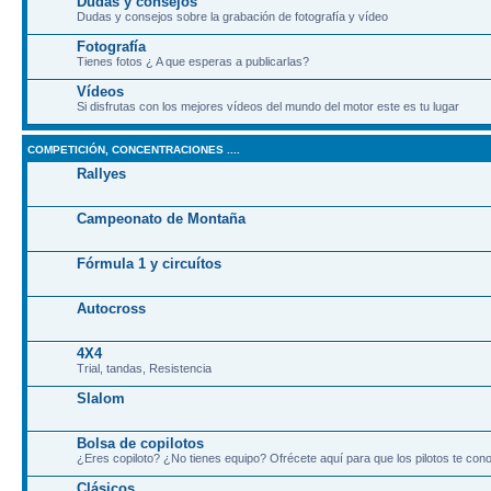
Dudas y consejos
Dudas y consejos sobre la grabación de fotografía y vídeo
Fotografía
Tienes fotos ¿ A que esperas a publicarlas?
Vídeos
Si disfrutas con los mejores vídeos del mundo del motor este es tu lugar
COMPETICIÓN, CONCENTRACIONES ....
Rallyes
Campeonato de Montaña
Fórmula 1 y circuítos
Autocross
4X4
Trial, tandas, Resistencia
Slalom
Bolsa de copilotos
¿Eres copiloto? ¿No tienes equipo? Ofrécete aquí para que los pilotos te co
Clásicos