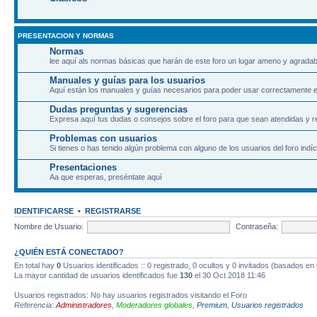
PRESENTACION Y NORMAS
Normas
lee aquí als normas básicas que harán de este foro un lugar ameno y agradab
Manuales y guías para los usuarios
Aquí están los manuales y guías necesarios para poder usar correctamente el
Dudas preguntas y sugerencias
Expresa aquí tus dudas o consejos sobre el foro para que sean atendidas y r
Problemas con usuarios
Si tienes o has tenido algún problema con alguno de los usuarios del foro indíc
Presentaciones
Aa que esperas, preséntate aquí
IDENTIFICARSE
•
REGISTRARSE
Nombre de Usuario:
Contraseña:
¿QUIÉN ESTÁ CONECTADO?
En total hay
0
Usuarios identificados :: 0 registrado, 0 ocultos y 0 invitados (basados en
La mayor cantidad de usuarios identificados fue
130
el 30 Oct 2018 11:46
Usuarios registrados: No hay usuarios registrados visitando el Foro
Referencia:
Administradores
,
Moderadores globales
,
Premium
,
Usuarios registrados