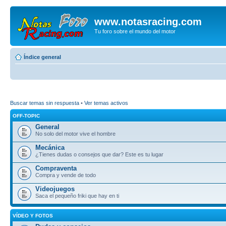
www.notasracing.com
Tu foro sobre el mundo del motor
Índice general
Buscar temas sin respuesta
•
Ver temas activos
OFF-TOPIC
General
No solo del motor vive el hombre
Mecánica
¿Tienes dudas o consejos que dar? Este es tu lugar
Compraventa
Compra y vende de todo
Videojuegos
Saca el pequeño friki que hay en ti
VÍDEO Y FOTOS