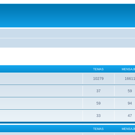
TEMAS
MENSAJ
10279
1661
37
59
59
94
33
47
TEMAS
MENSAJ