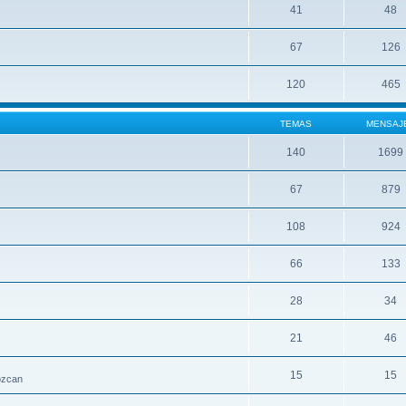
41
48
67
126
120
465
TEMAS
MENSAJ
140
1699
67
879
108
924
66
133
28
34
21
46
15
15
nozcan