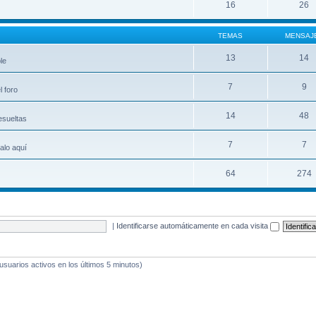
16
26
TEMAS
MENSAJ
13
14
le
7
9
 foro
14
48
esueltas
7
7
alo aquí
64
274
|
Identificarse automáticamente en cada visita
 usuarios activos en los últimos 5 minutos)