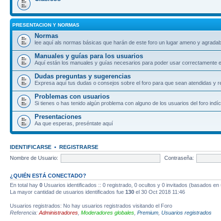
PRESENTACION Y NORMAS
Normas
lee aquí als normas básicas que harán de este foro un lugar ameno y agradab
Manuales y guías para los usuarios
Aquí están los manuales y guías necesarios para poder usar correctamente el
Dudas preguntas y sugerencias
Expresa aquí tus dudas o consejos sobre el foro para que sean atendidas y r
Problemas con usuarios
Si tienes o has tenido algún problema con alguno de los usuarios del foro indíc
Presentaciones
Aa que esperas, preséntate aquí
IDENTIFICARSE
•
REGISTRARSE
Nombre de Usuario:
Contraseña:
¿QUIÉN ESTÁ CONECTADO?
En total hay
0
Usuarios identificados :: 0 registrado, 0 ocultos y 0 invitados (basados en
La mayor cantidad de usuarios identificados fue
130
el 30 Oct 2018 11:46
Usuarios registrados: No hay usuarios registrados visitando el Foro
Referencia:
Administradores
,
Moderadores globales
,
Premium
,
Usuarios registrados