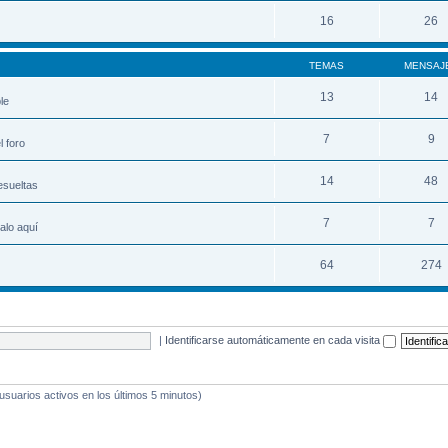
16
26
TEMAS
MENSAJ
13
14
le
7
9
 foro
14
48
esueltas
7
7
alo aquí
64
274
|
Identificarse automáticamente en cada visita
 usuarios activos en los últimos 5 minutos)