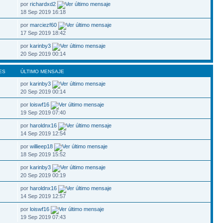
por
richardxd2
18 Sep 2019 16:18
por
marciezf60
17 Sep 2019 18:42
por
karinby3
20 Sep 2019 00:14
ES
ÚLTIMO MENSAJE
por
karinby3
20 Sep 2019 00:14
por
loiswf16
19 Sep 2019 07:40
por
haroldnx16
14 Sep 2019 12:54
por
willieep18
18 Sep 2019 15:52
por
karinby3
20 Sep 2019 00:19
por
haroldnx16
14 Sep 2019 12:57
por
loiswf16
19 Sep 2019 07:43