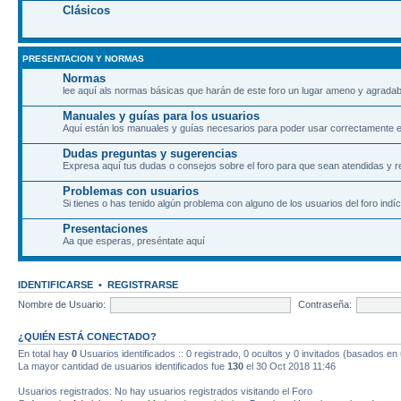
Clásicos
PRESENTACION Y NORMAS
Normas
lee aquí als normas básicas que harán de este foro un lugar ameno y agradab
Manuales y guías para los usuarios
Aquí están los manuales y guías necesarios para poder usar correctamente el
Dudas preguntas y sugerencias
Expresa aquí tus dudas o consejos sobre el foro para que sean atendidas y r
Problemas con usuarios
Si tienes o has tenido algún problema con alguno de los usuarios del foro indíc
Presentaciones
Aa que esperas, preséntate aquí
IDENTIFICARSE
•
REGISTRARSE
Nombre de Usuario:
Contraseña:
¿QUIÉN ESTÁ CONECTADO?
En total hay
0
Usuarios identificados :: 0 registrado, 0 ocultos y 0 invitados (basados en
La mayor cantidad de usuarios identificados fue
130
el 30 Oct 2018 11:46
Usuarios registrados: No hay usuarios registrados visitando el Foro