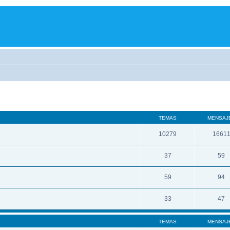
TEMAS
MENSAJ
10279
1661
37
59
59
94
33
47
TEMAS
MENSAJ