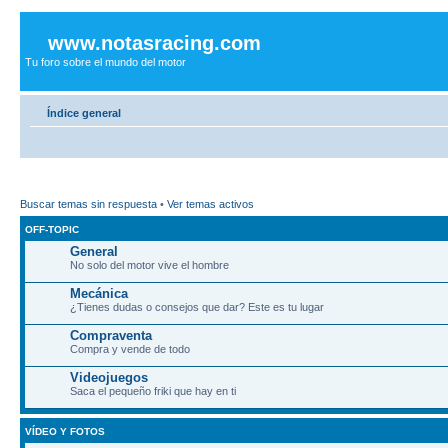
www.notasracing.com
Tu foro sobre el mundo del motor
Índice general
Buscar temas sin respuesta
•
Ver temas activos
OFF-TOPIC
General
No solo del motor vive el hombre
Mecánica
¿Tienes dudas o consejos que dar? Este es tu lugar
Compraventa
Compra y vende de todo
Videojuegos
Saca el pequeño friki que hay en ti
VÍDEO Y FOTOS