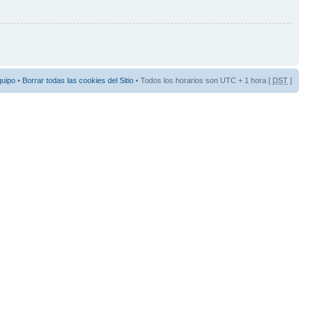
quipo
•
Borrar todas las cookies del Sitio
• Todos los horarios son UTC + 1 hora [
DST
]