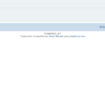
El E
POWERED_BY
Traducción al español por
Huan Manwë
para
phpbb-es.com