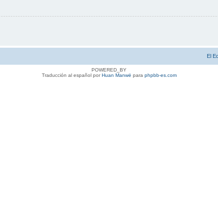
El E
POWERED_BY
Traducción al español por
Huan Manwë
para
phpbb-es.com