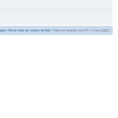
quipo
•
Borrar todas las cookies del Sitio
• Todos los horarios son UTC + 1 hora [
DST
]