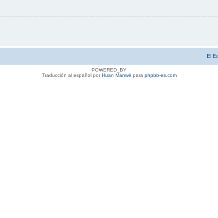
El E
POWERED_BY
Traducción al español por
Huan Manwë
para
phpbb-es.com