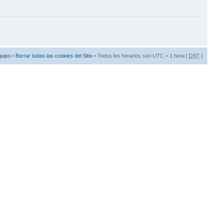
quipo
•
Borrar todas las cookies del Sitio
• Todos los horarios son UTC + 1 hora [
DST
]