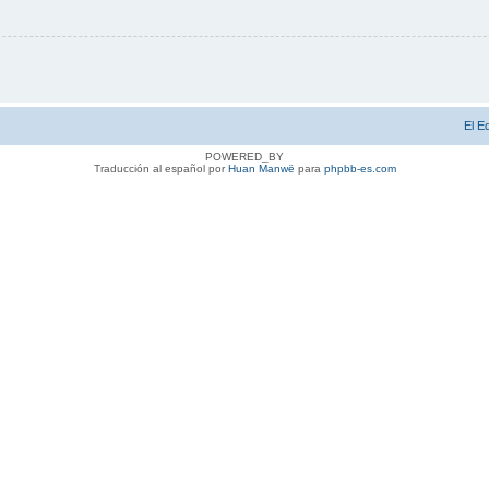
El E
POWERED_BY
Traducción al español por
Huan Manwë
para
phpbb-es.com