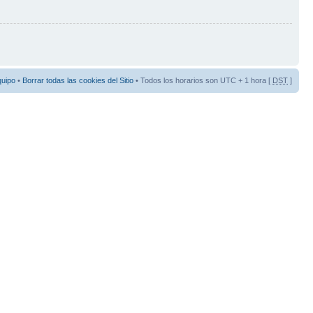
quipo
•
Borrar todas las cookies del Sitio
• Todos los horarios son UTC + 1 hora [
DST
]