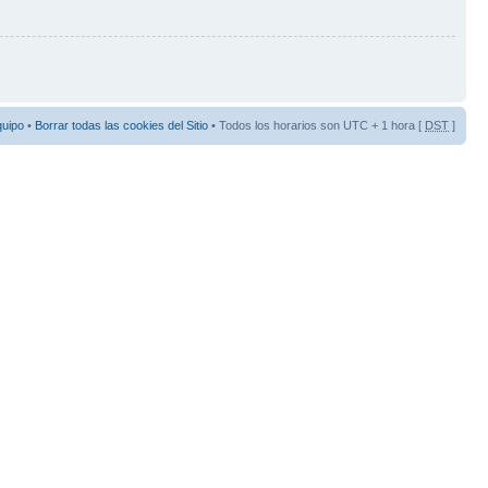
quipo
•
Borrar todas las cookies del Sitio
• Todos los horarios son UTC + 1 hora [
DST
]