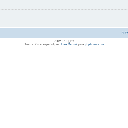
El E
POWERED_BY
Traducción al español por
Huan Manwë
para
phpbb-es.com