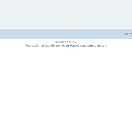
El E
POWERED_BY
Traducción al español por
Huan Manwë
para
phpbb-es.com