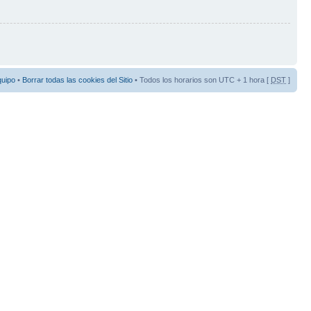
quipo
•
Borrar todas las cookies del Sitio
• Todos los horarios son UTC + 1 hora [
DST
]