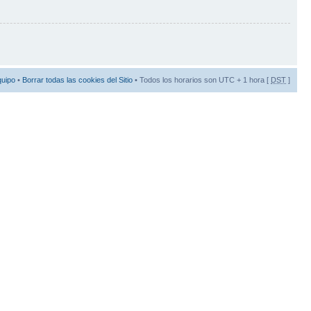
quipo
•
Borrar todas las cookies del Sitio
• Todos los horarios son UTC + 1 hora [
DST
]