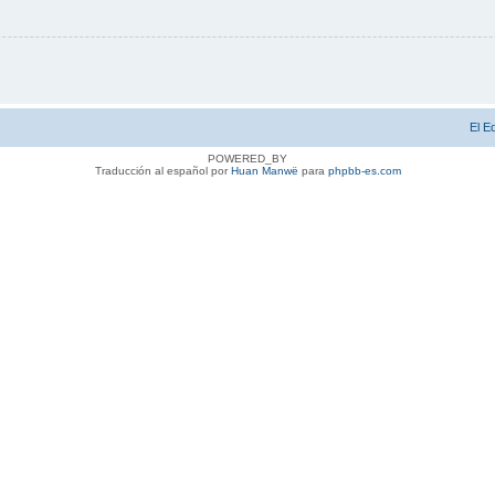
El E
POWERED_BY
Traducción al español por
Huan Manwë
para
phpbb-es.com