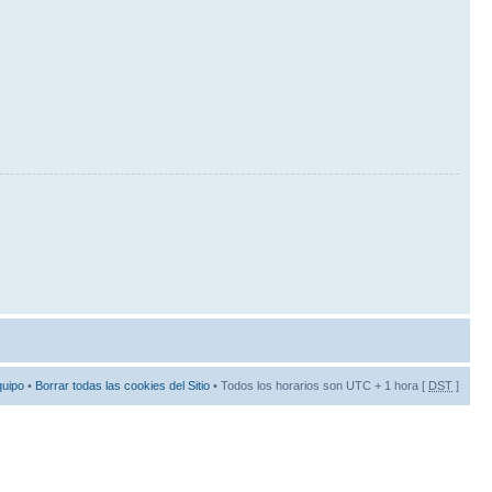
quipo
•
Borrar todas las cookies del Sitio
• Todos los horarios son UTC + 1 hora [
DST
]