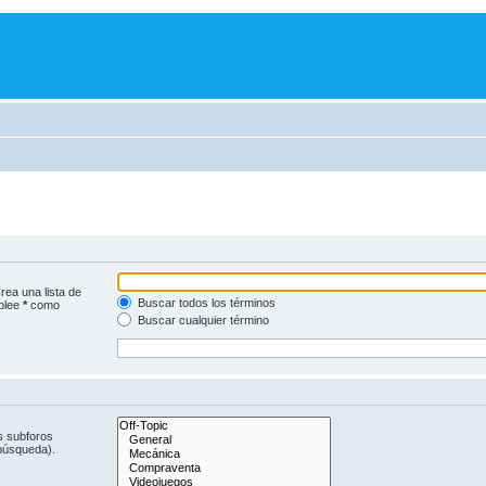
rea una lista de
Buscar todos los términos
mplee
*
como
Buscar cualquier término
s subforos
 búsqueda).