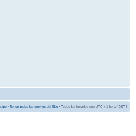
quipo
•
Borrar todas las cookies del Sitio
• Todos los horarios son UTC + 1 hora [
DST
]