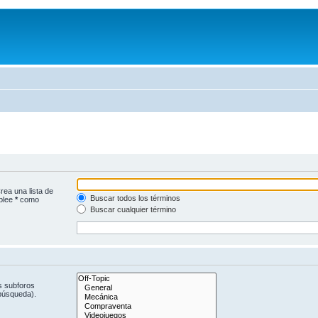
rea una lista de
Buscar todos los términos
mplee
*
como
Buscar cualquier término
s subforos
 búsqueda).