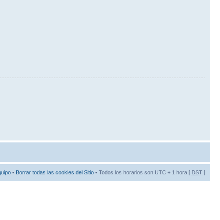
quipo
•
Borrar todas las cookies del Sitio
• Todos los horarios son UTC + 1 hora [
DST
]