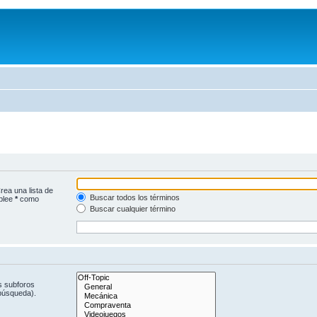
rea una lista de
Buscar todos los términos
mplee
*
como
Buscar cualquier término
s subforos
 búsqueda).