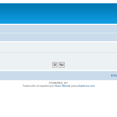
El E
POWERED_BY
Traducción al español por
Huan Manwë
para
phpbb-es.com