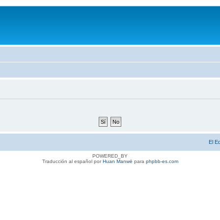
El E
POWERED_BY
Traducción al español por
Huan Manwë
para
phpbb-es.com