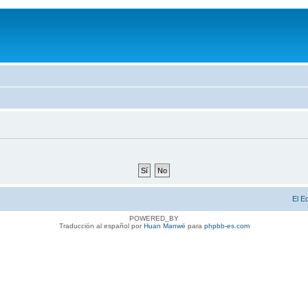
El E
POWERED_BY
Traducción al español por
Huan Manwë
para
phpbb-es.com