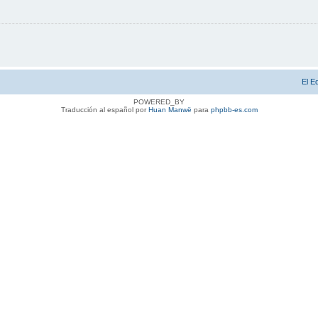
El E
POWERED_BY
Traducción al español por
Huan Manwë
para
phpbb-es.com