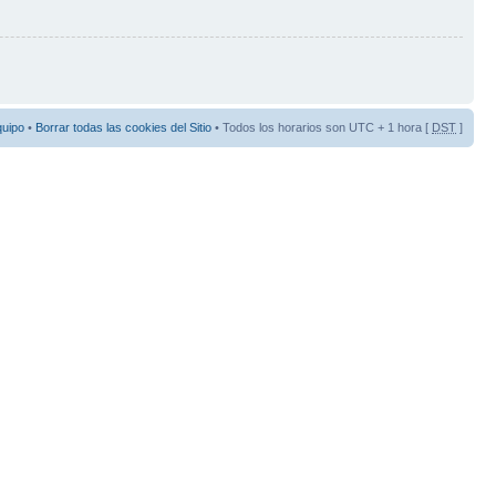
quipo
•
Borrar todas las cookies del Sitio
• Todos los horarios son UTC + 1 hora [
DST
]