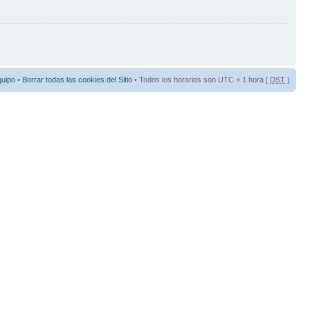
quipo
•
Borrar todas las cookies del Sitio
• Todos los horarios son UTC + 1 hora [
DST
]