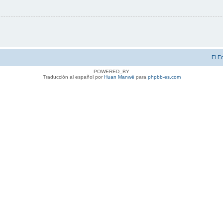
El E
POWERED_BY
Traducción al español por
Huan Manwë
para
phpbb-es.com