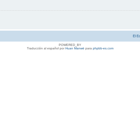
El E
POWERED_BY
Traducción al español por
Huan Manwë
para
phpbb-es.com