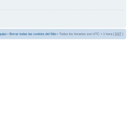
quipo
•
Borrar todas las cookies del Sitio
• Todos los horarios son UTC + 1 hora [
DST
]