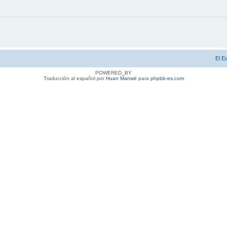
El E
POWERED_BY
Traducción al español por
Huan Manwë
para
phpbb-es.com