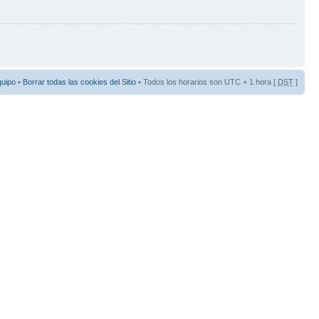
quipo
•
Borrar todas las cookies del Sitio
• Todos los horarios son UTC + 1 hora [
DST
]