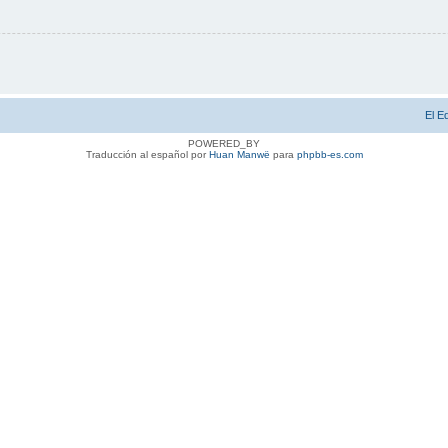
El E
POWERED_BY
Traducción al español por
Huan Manwë
para
phpbb-es.com