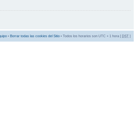
quipo
•
Borrar todas las cookies del Sitio
• Todos los horarios son UTC + 1 hora [
DST
]