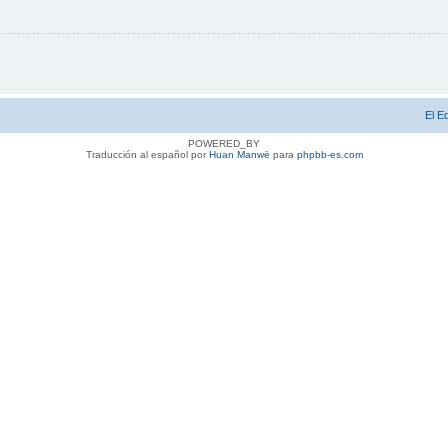
El E
POWERED_BY
Traducción al español por
Huan Manwë
para
phpbb-es.com