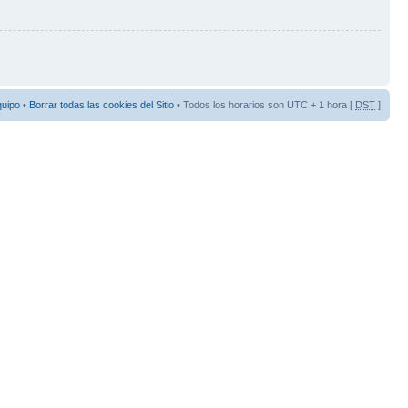
quipo
•
Borrar todas las cookies del Sitio
• Todos los horarios son UTC + 1 hora [
DST
]