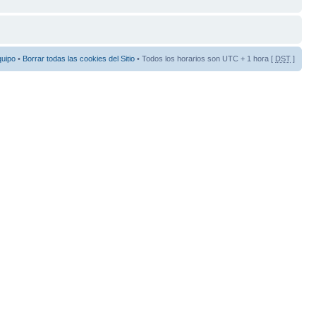
quipo
•
Borrar todas las cookies del Sitio
• Todos los horarios son UTC + 1 hora [
DST
]