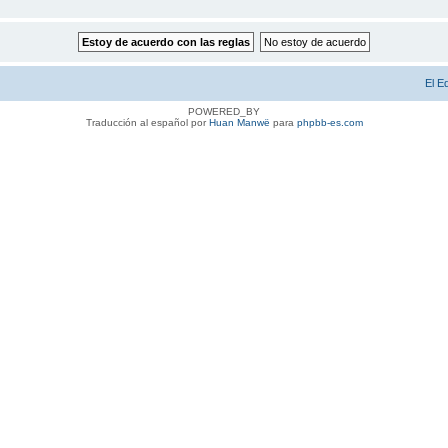
El E
POWERED_BY
Traducción al español por
Huan Manwë
para
phpbb-es.com