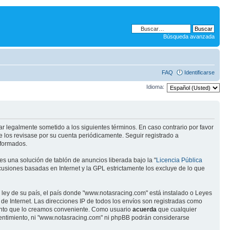
Búsqueda avanzada
FAQ
Identificarse
Idioma:
ar legalmente sometido a los siguientes términos. En caso contrario por favor
 los revisase por su cuenta periódicamente. Seguir registrado a
eformados.
s una solución de tablón de anuncios liberada bajo la "
Licencia Pública
scusiones basadas en Internet y la GPL estrictamente los excluye de lo que
 ley de su país, el país donde "www.notasracing.com" está instalado o Leyes
e Internet. Las direcciones IP de todos los envíos son registradas como
mento que lo creamos conveniente. Como usuario
acuerda
que cualquier
entimiento, ni "www.notasracing.com" ni phpBB podrán considerarse