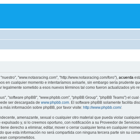
 "nuestro", "www.notasracing.com", "http://www.notasracing.com/foro"),
acuerda
est
os en cualquier momento e intentaríamos avisarle, sin embargo sería prudente que
r legalmente sometido a esos nuevos términos tal como fueron actualizados y/o r
"sus", "software phpBB", "www.phpbb.com", "phpBB Group", "phpBB Teams") el cual e
puede ser descargada de
www.phpbb.com
. El software phpBB solamente facilita di
 más información sobre phpBB, por favor visite:
http://www.phpbb.com/
.
indecente, amenazante, sexual o cualquier otro material que pueda violar cualquier
pulsado y, si lo creemos oportuno, con notificación a su Proveedor de Servicios d
iene derecho a eliminar, editar, mover o cerrar cualquier tema en cualquier mo
 que esta información no será compartida con ninguna tercera parte sin su cons
s sean comprometidos.