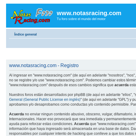
www.notasracing.com
Tu foro sobre el mundo del motor
Índice general
www.notasracing.com - Registro
Al ingresar en "www.notasracing.com" (de aquí en adelante "nosotros", "nos",
no se registre y/o use "www.notasracing.com". Podemos cambiar estos términ
"www.notasracing.com" después de esos cambios significa que
acuerda
esta
Nuestros foros están desarrollados por phpBB (de aquí en adelante "ellos", 
General (General Public License en inglés)
" (de aquí en adelante "GPL") y 
aprobamos y/o desaprobamos como conductas y/o contenido permisible. Para
Acuerda
no enviar ningun contenido abusivo, obsceno, vulgar, difamatorio, 
Internacionales. Hacer eso provocará que sea inmediata y permanentemente ex
ayuda para reforzar estas condiciones.
Acuerda
que "www.notasracing.com" t
información que haya ingresado será almacenada en una base de datos. Dado
responsables por cualquier intento de hacking que conlleve a que los dato