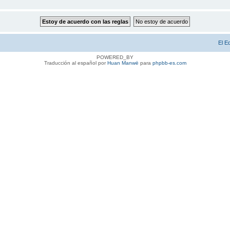
El E
POWERED_BY
Traducción al español por
Huan Manwë
para
phpbb-es.com