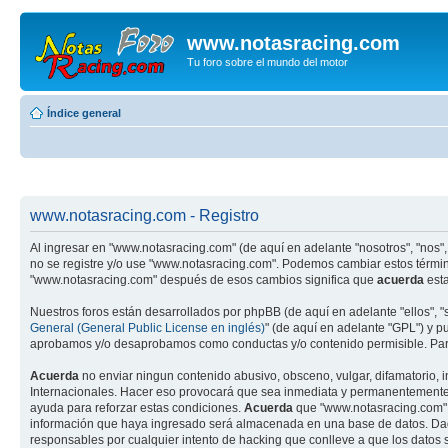
www.notasracing.com
Tu foro sobre el mundo del motor
Índice general
www.notasracing.com - Registro
Al ingresar en "www.notasracing.com" (de aquí en adelante "nosotros", "nos",
no se registre y/o use "www.notasracing.com". Podemos cambiar estos términ
"www.notasracing.com" después de esos cambios significa que
acuerda
esta
Nuestros foros están desarrollados por phpBB (de aquí en adelante "ellos", 
General (General Public License en inglés)
" (de aquí en adelante "GPL") y 
aprobamos y/o desaprobamos como conductas y/o contenido permisible. Para
Acuerda
no enviar ningun contenido abusivo, obsceno, vulgar, difamatorio, 
Internacionales. Hacer eso provocará que sea inmediata y permanentemente ex
ayuda para reforzar estas condiciones.
Acuerda
que "www.notasracing.com" t
información que haya ingresado será almacenada en una base de datos. Dado
responsables por cualquier intento de hacking que conlleve a que los dato