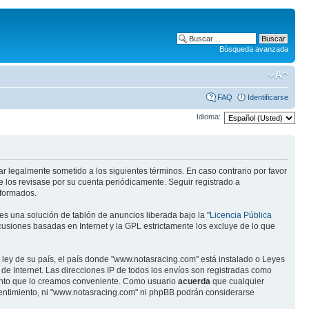
Búsqueda avanzada
FAQ
Identificarse
Idioma:
ar legalmente sometido a los siguientes términos. En caso contrario por favor
 los revisase por su cuenta periódicamente. Seguir registrado a
eformados.
s una solución de tablón de anuncios liberada bajo la "
Licencia Pública
scusiones basadas en Internet y la GPL estrictamente los excluye de lo que
 ley de su país, el país donde "www.notasracing.com" está instalado o Leyes
e Internet. Las direcciones IP de todos los envíos son registradas como
mento que lo creamos conveniente. Como usuario
acuerda
que cualquier
entimiento, ni "www.notasracing.com" ni phpBB podrán considerarse