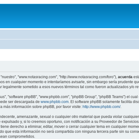
 "nuestro", "www.notasracing.com", "http://www.notasracing.com/foro"),
acuerda
est
os en cualquier momento e intentaríamos avisarle, sin embargo sería prudente que
r legalmente sometido a esos nuevos términos tal como fueron actualizados y/o r
"sus", "software phpBB", "www.phpbb.com", "phpBB Group", "phpBB Teams") el cual e
puede ser descargada de
www.phpbb.com
. El software phpBB solamente facilita di
 más información sobre phpBB, por favor visite:
http://www.phpbb.com/
.
indecente, amenazante, sexual o cualquier otro material que pueda violar cualquier
pulsado y, si lo creemos oportuno, con notificación a su Proveedor de Servicios d
iene derecho a eliminar, editar, mover o cerrar cualquier tema en cualquier mo
 que esta información no será compartida con ninguna tercera parte sin su cons
s sean comprometidos.