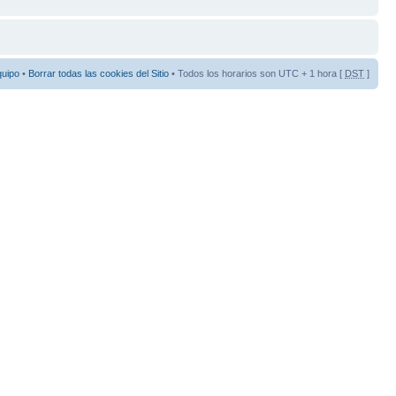
quipo
•
Borrar todas las cookies del Sitio
• Todos los horarios son UTC + 1 hora [
DST
]