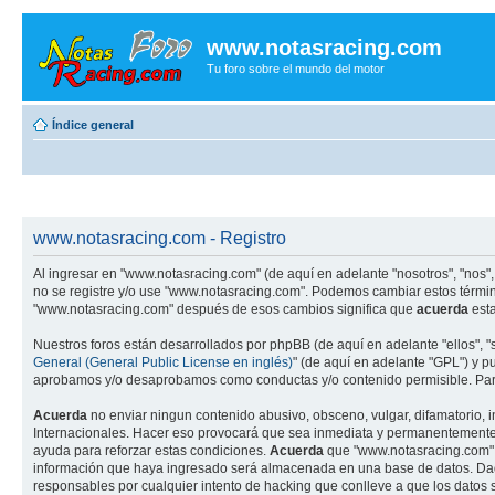
www.notasracing.com
Tu foro sobre el mundo del motor
Índice general
www.notasracing.com - Registro
Al ingresar en "www.notasracing.com" (de aquí en adelante "nosotros", "nos",
no se registre y/o use "www.notasracing.com". Podemos cambiar estos términ
"www.notasracing.com" después de esos cambios significa que
acuerda
esta
Nuestros foros están desarrollados por phpBB (de aquí en adelante "ellos", 
General (General Public License en inglés)
" (de aquí en adelante "GPL") y 
aprobamos y/o desaprobamos como conductas y/o contenido permisible. Para
Acuerda
no enviar ningun contenido abusivo, obsceno, vulgar, difamatorio, 
Internacionales. Hacer eso provocará que sea inmediata y permanentemente ex
ayuda para reforzar estas condiciones.
Acuerda
que "www.notasracing.com" t
información que haya ingresado será almacenada en una base de datos. Dado
responsables por cualquier intento de hacking que conlleve a que los dato