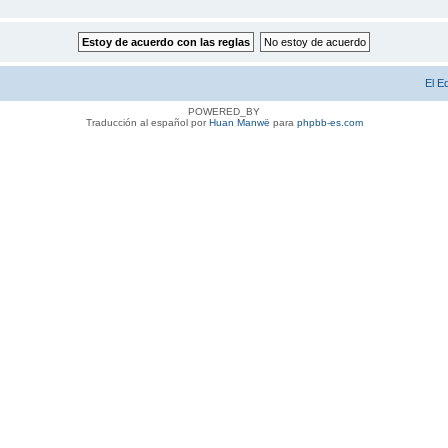
El E
POWERED_BY
Traducción al español por
Huan Manwë
para
phpbb-es.com