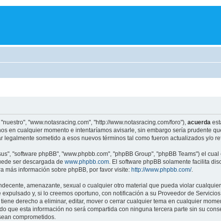
 "nuestro", "www.notasracing.com", "http://www.notasracing.com/foro"),
acuerda
est
os en cualquier momento e intentaríamos avisarle, sin embargo sería prudente que
r legalmente sometido a esos nuevos términos tal como fueron actualizados y/o r
"sus", "software phpBB", "www.phpbb.com", "phpBB Group", "phpBB Teams") el cual e
puede ser descargada de
www.phpbb.com
. El software phpBB solamente facilita di
 más información sobre phpBB, por favor visite:
http://www.phpbb.com/
.
indecente, amenazante, sexual o cualquier otro material que pueda violar cualquier
pulsado y, si lo creemos oportuno, con notificación a su Proveedor de Servicios d
iene derecho a eliminar, editar, mover o cerrar cualquier tema en cualquier mo
 que esta información no será compartida con ninguna tercera parte sin su cons
s sean comprometidos.