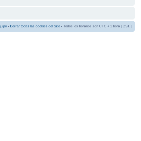
quipo
•
Borrar todas las cookies del Sitio
• Todos los horarios son UTC + 1 hora [
DST
]