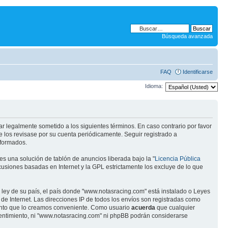
Búsqueda avanzada
FAQ
Identificarse
Idioma:
ar legalmente sometido a los siguientes términos. En caso contrario por favor
 los revisase por su cuenta periódicamente. Seguir registrado a
eformados.
s una solución de tablón de anuncios liberada bajo la "
Licencia Pública
scusiones basadas en Internet y la GPL estrictamente los excluye de lo que
 ley de su país, el país donde "www.notasracing.com" está instalado o Leyes
e Internet. Las direcciones IP de todos los envíos son registradas como
mento que lo creamos conveniente. Como usuario
acuerda
que cualquier
entimiento, ni "www.notasracing.com" ni phpBB podrán considerarse