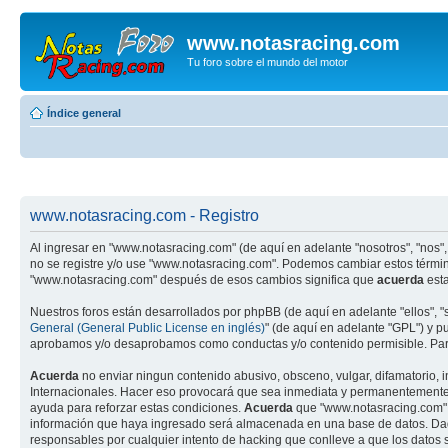
www.notasracing.com
Tu foro sobre el mundo del motor
Índice general
www.notasracing.com - Registro
Al ingresar en "www.notasracing.com" (de aquí en adelante "nosotros", "nos",
no se registre y/o use "www.notasracing.com". Podemos cambiar estos términ
"www.notasracing.com" después de esos cambios significa que
acuerda
esta
Nuestros foros están desarrollados por phpBB (de aquí en adelante "ellos", 
General (General Public License en inglés)
" (de aquí en adelante "GPL") y 
aprobamos y/o desaprobamos como conductas y/o contenido permisible. Para
Acuerda
no enviar ningun contenido abusivo, obsceno, vulgar, difamatorio, 
Internacionales. Hacer eso provocará que sea inmediata y permanentemente ex
ayuda para reforzar estas condiciones.
Acuerda
que "www.notasracing.com" t
información que haya ingresado será almacenada en una base de datos. Dado
responsables por cualquier intento de hacking que conlleve a que los dato