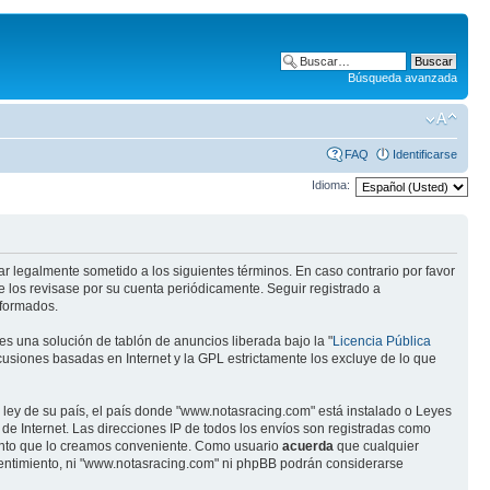
Búsqueda avanzada
FAQ
Identificarse
Idioma:
ar legalmente sometido a los siguientes términos. En caso contrario por favor
 los revisase por su cuenta periódicamente. Seguir registrado a
eformados.
s una solución de tablón de anuncios liberada bajo la "
Licencia Pública
scusiones basadas en Internet y la GPL estrictamente los excluye de lo que
 ley de su país, el país donde "www.notasracing.com" está instalado o Leyes
e Internet. Las direcciones IP de todos los envíos son registradas como
mento que lo creamos conveniente. Como usuario
acuerda
que cualquier
entimiento, ni "www.notasracing.com" ni phpBB podrán considerarse