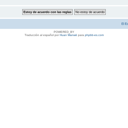
El E
POWERED_BY
Traducción al español por
Huan Manwë
para
phpbb-es.com