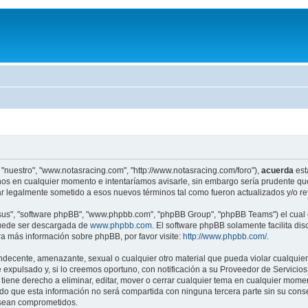
 "nuestro", "www.notasracing.com", "http://www.notasracing.com/foro"),
acuerda
est
os en cualquier momento e intentaríamos avisarle, sin embargo sería prudente que
r legalmente sometido a esos nuevos términos tal como fueron actualizados y/o r
"sus", "software phpBB", "www.phpbb.com", "phpBB Group", "phpBB Teams") el cual e
puede ser descargada de
www.phpbb.com
. El software phpBB solamente facilita di
 más información sobre phpBB, por favor visite:
http://www.phpbb.com/
.
indecente, amenazante, sexual o cualquier otro material que pueda violar cualquier
pulsado y, si lo creemos oportuno, con notificación a su Proveedor de Servicios d
iene derecho a eliminar, editar, mover o cerrar cualquier tema en cualquier mo
 que esta información no será compartida con ninguna tercera parte sin su cons
s sean comprometidos.