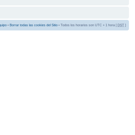
quipo
•
Borrar todas las cookies del Sitio
• Todos los horarios son UTC + 1 hora [
DST
]