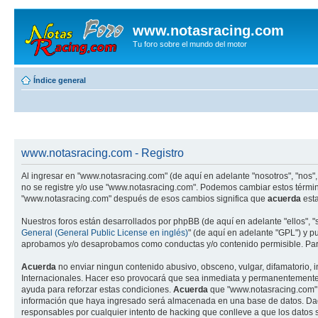
www.notasracing.com
Tu foro sobre el mundo del motor
Índice general
www.notasracing.com - Registro
Al ingresar en "www.notasracing.com" (de aquí en adelante "nosotros", "nos",
no se registre y/o use "www.notasracing.com". Podemos cambiar estos términ
"www.notasracing.com" después de esos cambios significa que
acuerda
esta
Nuestros foros están desarrollados por phpBB (de aquí en adelante "ellos", 
General (General Public License en inglés)
" (de aquí en adelante "GPL") y 
aprobamos y/o desaprobamos como conductas y/o contenido permisible. Para
Acuerda
no enviar ningun contenido abusivo, obsceno, vulgar, difamatorio, 
Internacionales. Hacer eso provocará que sea inmediata y permanentemente ex
ayuda para reforzar estas condiciones.
Acuerda
que "www.notasracing.com" t
información que haya ingresado será almacenada en una base de datos. Dado
responsables por cualquier intento de hacking que conlleve a que los dato