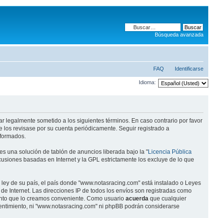
Búsqueda avanzada
FAQ
Identificarse
Idioma:
ar legalmente sometido a los siguientes términos. En caso contrario por favor
 los revisase por su cuenta periódicamente. Seguir registrado a
eformados.
s una solución de tablón de anuncios liberada bajo la "
Licencia Pública
scusiones basadas en Internet y la GPL estrictamente los excluye de lo que
 ley de su país, el país donde "www.notasracing.com" está instalado o Leyes
e Internet. Las direcciones IP de todos los envíos son registradas como
mento que lo creamos conveniente. Como usuario
acuerda
que cualquier
entimiento, ni "www.notasracing.com" ni phpBB podrán considerarse