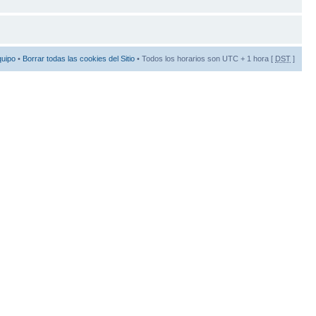
quipo
•
Borrar todas las cookies del Sitio
• Todos los horarios son UTC + 1 hora [
DST
]