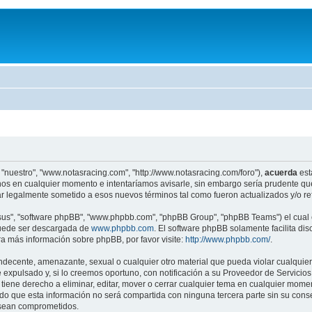
 "nuestro", "www.notasracing.com", "http://www.notasracing.com/foro"),
acuerda
est
os en cualquier momento e intentaríamos avisarle, sin embargo sería prudente que
r legalmente sometido a esos nuevos términos tal como fueron actualizados y/o r
"sus", "software phpBB", "www.phpbb.com", "phpBB Group", "phpBB Teams") el cual e
puede ser descargada de
www.phpbb.com
. El software phpBB solamente facilita di
 más información sobre phpBB, por favor visite:
http://www.phpbb.com/
.
indecente, amenazante, sexual o cualquier otro material que pueda violar cualquier
pulsado y, si lo creemos oportuno, con notificación a su Proveedor de Servicios d
iene derecho a eliminar, editar, mover o cerrar cualquier tema en cualquier mo
 que esta información no será compartida con ninguna tercera parte sin su cons
s sean comprometidos.