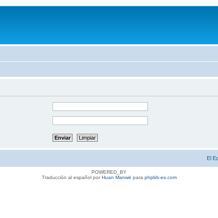
El E
POWERED_BY
Traducción al español por
Huan Manwë
para
phpbb-es.com