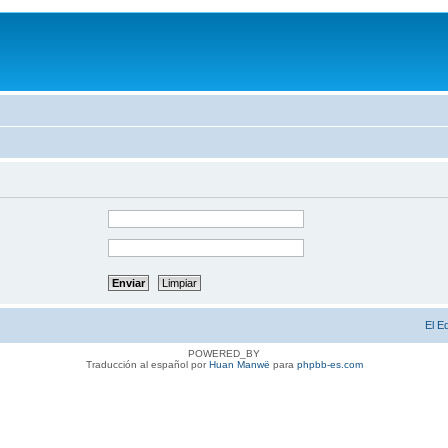
El E
POWERED_BY
Traducción al español por
Huan Manwë
para
phpbb-es.com