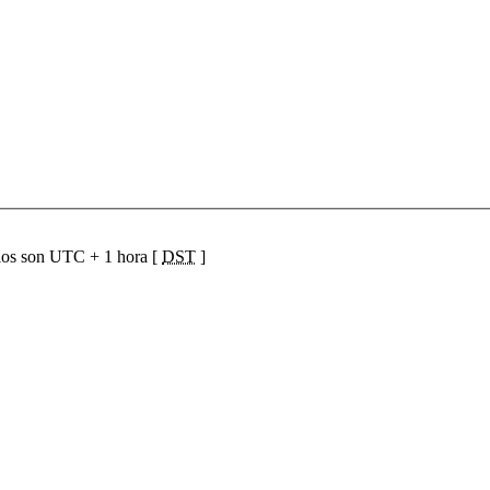
ios son UTC + 1 hora [
DST
]