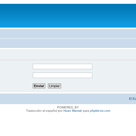
El E
POWERED_BY
Traducción al español por
Huan Manwë
para
phpbb-es.com