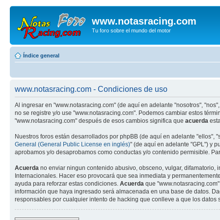
www.notasracing.com
Tu foro sobre el mundo del motor
Índice general
www.notasracing.com - Condiciones de uso
Al ingresar en "www.notasracing.com" (de aquí en adelante "nosotros", "nos",
no se registre y/o use "www.notasracing.com". Podemos cambiar estos términ
"www.notasracing.com" después de esos cambios significa que
acuerda
esta
Nuestros foros están desarrollados por phpBB (de aquí en adelante "ellos", 
General (General Public License en inglés)
" (de aquí en adelante "GPL") y 
aprobamos y/o desaprobamos como conductas y/o contenido permisible. Para
Acuerda
no enviar ningun contenido abusivo, obsceno, vulgar, difamatorio, 
Internacionales. Hacer eso provocará que sea inmediata y permanentemente ex
ayuda para reforzar estas condiciones.
Acuerda
que "www.notasracing.com" t
información que haya ingresado será almacenada en una base de datos. Dado
responsables por cualquier intento de hacking que conlleve a que los dato