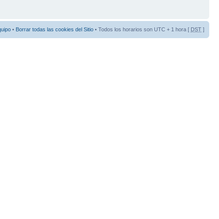
quipo
•
Borrar todas las cookies del Sitio
• Todos los horarios son UTC + 1 hora [
DST
]