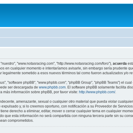
 "nuestro", "www.notasracing.com", "http://www.notasracing.com/foro"),
acuerda
est
os en cualquier momento e intentaríamos avisarle, sin embargo sería prudente que
r legalmente sometido a esos nuevos términos tal como fueron actualizados y/o r
"sus", "software phpBB", "www.phpbb.com", "phpBB Group", "phpBB Teams") el cual e
puede ser descargada de
www.phpbb.com
. El software phpBB solamente facilita di
 más información sobre phpBB, por favor visite:
http://www.phpbb.com/
.
indecente, amenazante, sexual o cualquier otro material que pueda violar cualquier
pulsado y, si lo creemos oportuno, con notificación a su Proveedor de Servicios d
iene derecho a eliminar, editar, mover o cerrar cualquier tema en cualquier mo
 que esta información no será compartida con ninguna tercera parte sin su cons
s sean comprometidos.