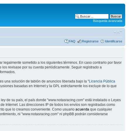
Búsqueda avanzada
FAQ
Registrarse
Identificarse
ar legalmente sometido a los siguientes términos. En caso contrario por favor
 los revisase por su cuenta periódicamente. Seguir registrado a
eformados.
s una solución de tablón de anuncios liberada bajo la "
Licencia Pública
scusiones basadas en Internet y la GPL estrictamente los excluye de lo que
 ley de su país, el país donde "www.notasracing.com" está instalado o Leyes
e Internet. Las direcciones IP de todos los envíos son registradas como
mento que lo creamos conveniente. Como usuario
acuerda
que cualquier
entimiento, ni "www.notasracing.com" ni phpBB podrán considerarse