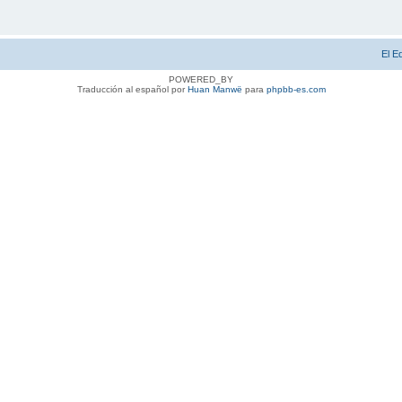
El E
POWERED_BY
Traducción al español por
Huan Manwë
para
phpbb-es.com