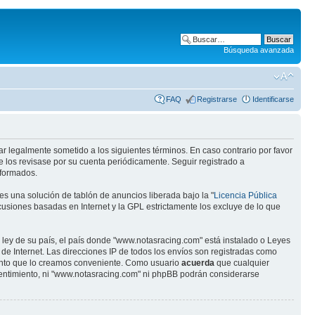
Búsqueda avanzada
FAQ
Registrarse
Identificarse
ar legalmente sometido a los siguientes términos. En caso contrario por favor
 los revisase por su cuenta periódicamente. Seguir registrado a
eformados.
s una solución de tablón de anuncios liberada bajo la "
Licencia Pública
scusiones basadas en Internet y la GPL estrictamente los excluye de lo que
 ley de su país, el país donde "www.notasracing.com" está instalado o Leyes
e Internet. Las direcciones IP de todos los envíos son registradas como
mento que lo creamos conveniente. Como usuario
acuerda
que cualquier
entimiento, ni "www.notasracing.com" ni phpBB podrán considerarse