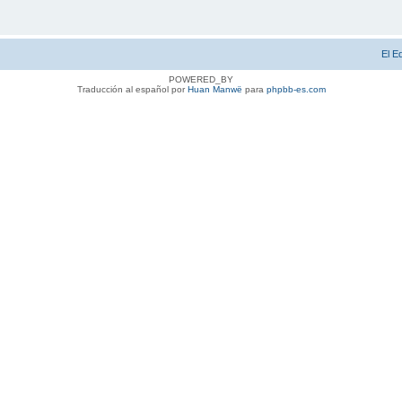
El E
POWERED_BY
Traducción al español por
Huan Manwë
para
phpbb-es.com