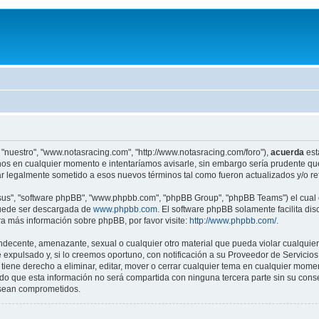
 "nuestro", "www.notasracing.com", "http://www.notasracing.com/foro"),
acuerda
est
os en cualquier momento e intentaríamos avisarle, sin embargo sería prudente que
r legalmente sometido a esos nuevos términos tal como fueron actualizados y/o r
"sus", "software phpBB", "www.phpbb.com", "phpBB Group", "phpBB Teams") el cual e
puede ser descargada de
www.phpbb.com
. El software phpBB solamente facilita di
 más información sobre phpBB, por favor visite:
http://www.phpbb.com/
.
indecente, amenazante, sexual o cualquier otro material que pueda violar cualquier
pulsado y, si lo creemos oportuno, con notificación a su Proveedor de Servicios d
iene derecho a eliminar, editar, mover o cerrar cualquier tema en cualquier mo
 que esta información no será compartida con ninguna tercera parte sin su cons
s sean comprometidos.