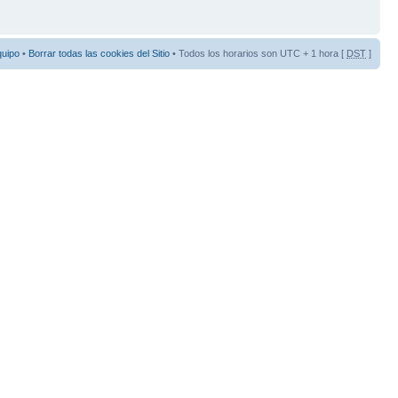
quipo
•
Borrar todas las cookies del Sitio
• Todos los horarios son UTC + 1 hora [
DST
]