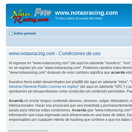
www.notasracing.com
Tu foro sobre el mundo del motor
Índice general
www.notasracing.com - Condiciones de uso
Al ingresar en "www.notasracing.com" (de aquí en adelante "nosotros", "nos",
no se registre y/o use "www.notasracing.com". Podemos cambiar estos términ
"www.notasracing.com" después de esos cambios significa que
acuerda
esta
Nuestros foros están desarrollados por phpBB (de aquí en adelante "ellos", 
General (General Public License en inglés)
" (de aquí en adelante "GPL") y 
aprobamos y/o desaprobamos como conductas y/o contenido permisible. Para
Acuerda
no enviar ningun contenido abusivo, obsceno, vulgar, difamatorio, 
Internacionales. Hacer eso provocará que sea inmediata y permanentemente ex
ayuda para reforzar estas condiciones.
Acuerda
que "www.notasracing.com" t
información que haya ingresado será almacenada en una base de datos. Dado
responsables por cualquier intento de hacking que conlleve a que los dato