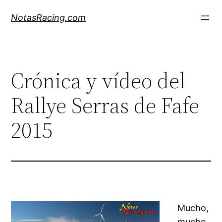
Saltar
NotasRacing.com
al
contenido
Crónica y vídeo del
Rallye Serras de Fafe
2015
Mucho,
mucho