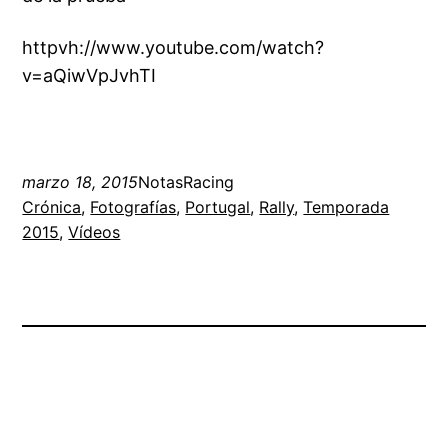
httpvh://www.youtube.com/watch?
v=aQiwVpJvhTI
marzo 18, 2015
NotasRacing
Crónica
, 
Fotografías
, 
Portugal
, 
Rally
, 
Temporada
2015
, 
Vídeos