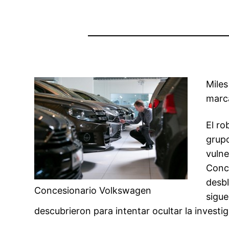
Mile
marca
El ro
grup
vulne
Conc
desbl
Concesionario Volkswagen
sigue
descubrieron para intentar ocultar la investi