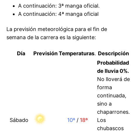
A continuación: 3ª manga oficial.
A continuación: 4ª manga oficial
La previsión meteorológica para el fin de
semana de la carrera es la siguiente:
Día
Previsión
Temperaturas
.
Descripción
Probabilidad
de lluvia 0%
.
No lloverá de
forma
continuada,
sino a
chaparrones.
Sábado
10º
/
18º
Los
chubascos