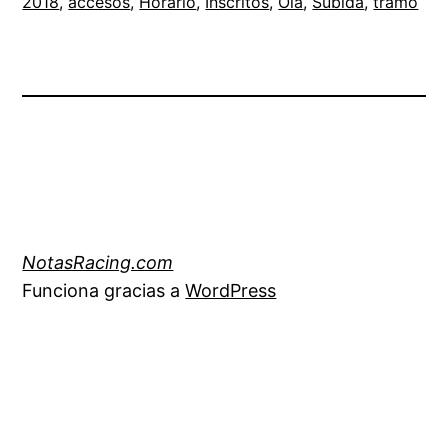
2018
, 
accesos
, 
Horario
, 
Inscritos
, 
Oia
, 
Subida
, 
tramo
NotasRacing.com
Funciona gracias a
WordPress