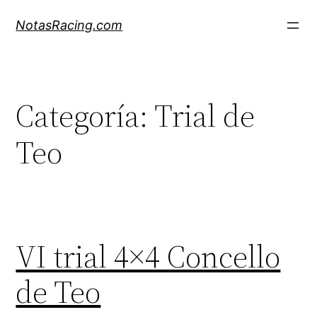
Saltar
NotasRacing.com
al
contenido
Categoría:
Trial de
Teo
VI trial 4×4 Concello
de Teo