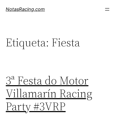
Saltar
NotasRacing.com
al
contenido
Etiqueta:
Fiesta
3ª Festa do Motor
Villamarín Racing
Party #3VRP