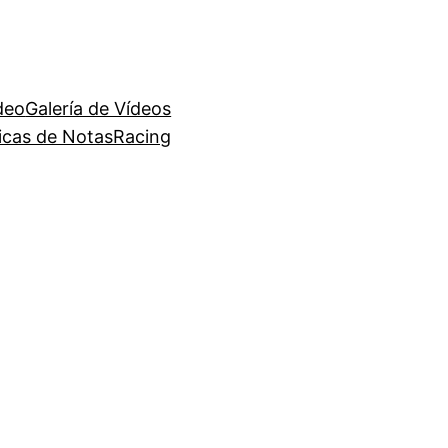
deo
Galería de Vídeos
ficas de NotasRacing