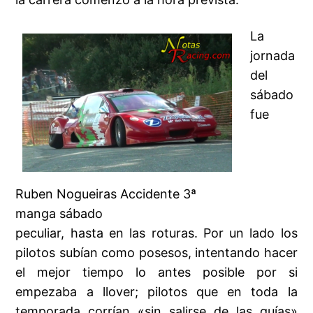
La
jornada
del
sábado
fue
Ruben Nogueiras Accidente 3ª
manga sábado
peculiar, hasta en las roturas. Por un lado los
pilotos subían como posesos, intentando hacer
el mejor tiempo lo antes posible por si
empezaba a llover; pilotos que en toda la
temporada corrían «sin salirse de las guías»