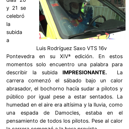
y 21 se
celebró
la
subida
a
Luis Rodríguez Saxo VTS 16v
Pontevedra en su XIVª edición. En estos
momentos solo encuentro una palabra para
describir la subida
IMPRESIONANTE.
La
carrera comenzó el sábado bajo un calor
abrasador, el bochorno hacía sudar a pilotos y
público por igual pese a estar sentados. La
humedad en el aire era altísima y la lluvia, como
una espada de Damocles, estaba en el
pensamiento de todos los pilotos. Pese al calor
la carrera comenzó a la hora prevista.