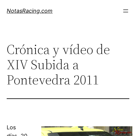
Saltar
NotasRacing.com
al
contenido
Crónica y vídeo de
XIV Subida a
Pontevedra 2011
Los
días 20