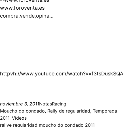
www.foroventa.es
compra,vende,opina…
httpvh://www.youtube.com/watch?v=f3tsDuskSQA
noviembre 3, 2011
NotasRacing
Moucho do condado
, 
Rally de regularidad
, 
Temporada
2011
, 
Vídeos
rallye regularidad moucho do condado 2011