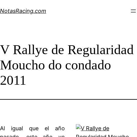
Saltar
NotasRacing.com
al
contenido
V Rallye de Regularidad
Moucho do condado
2011
Al igual que el año
pasado, este año yo