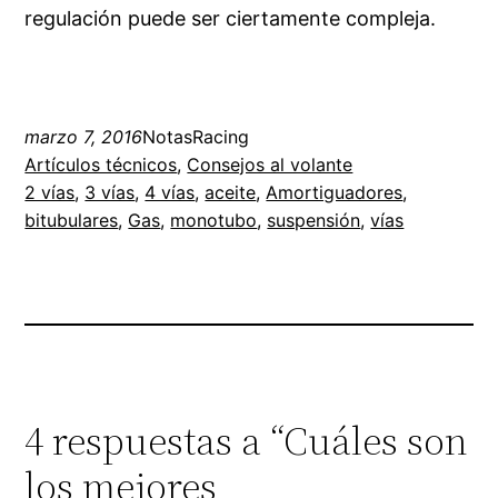
regulación puede ser ciertamente compleja.
marzo 7, 2016
NotasRacing
Artículos técnicos
, 
Consejos al volante
2 vías
, 
3 vías
, 
4 vías
, 
aceite
, 
Amortiguadores
, 
bitubulares
, 
Gas
, 
monotubo
, 
suspensión
, 
vías
4 respuestas a “Cuáles son
los mejores